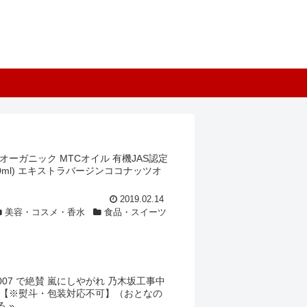
 オーガニック MTCオイル 有機JAS認定
20ml) エキストラバージンココナッツオ
2019.02.14
美容・コスメ・香水
食品・スイーツ
007 で絶賛 嵐にしやがれ 乃木坂工事中
【※熨斗・包装対応不可】（おとなの
...