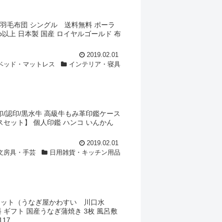
F】羽毛布団 シングル 送料無料 ポーラ
dp以上 日本製 国産 ロイヤルゴールド 布
2019.02.01
ベッド・マットレス
インテリア・寝具
行印/認印/黒水牛 高級牛もみ革印鑑ケース
ースセット】 個人印鑑 ハンコ いんかん
2019.02.01
文房具・手芸
日用雑貨・キッチン用品
種セット（うなぎ屋かわすい 川口水
料 ギフト 国産うなぎ蒲焼き 3枚 風呂敷
...