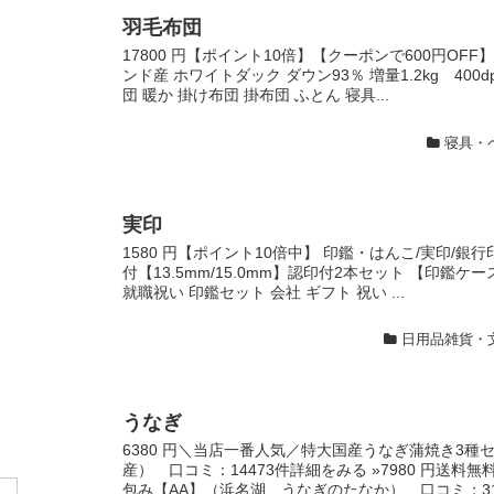
羽毛布団
17800 円【ポイント10倍】【クーポンで600円OF
ンド産 ホワイトダック ダウン93％ 増量1.2kg 400
団 暖か 掛け布団 掛布団 ふとん 寝具...
寝具・
実印
1580 円【ポイント10倍中】 印鑑・はんこ/実印/銀
付【13.5mm/15.0mm】認印付2本セット 【印鑑ケ
就職祝い 印鑑セット 会社 ギフト 祝い ...
日用品雑貨・
うなぎ
6380 円＼当店一番人気／特大国産うなぎ蒲焼き3
産） 口コミ：14473件詳細をみる »7980 円送料無
包み【AA】（浜名湖 うなぎのたなか） 口コミ：3117