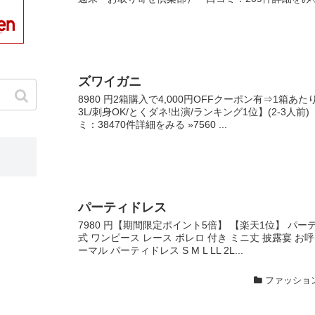
ズワイガニ
8980 円2箱購入で4,000円OFFクーポン有⇒1箱あた
3L/刺身OK/とくダネ!出演/ランキング1位】(2-3
ミ：38470件詳細をみる »7560 ...
パーティドレス
7980 円【期間限定ポイント5倍】 【楽天1位】 パー
式 ワンピース レース ボレロ 付き ミニ丈 披露宴 お
ーマル パーティドレス S M L LL 2L...
ファッショ