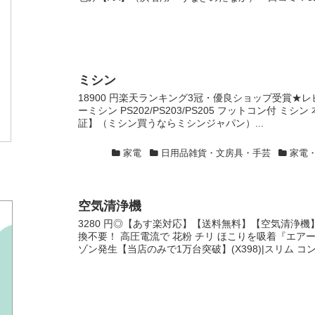
ミシン
18900 円楽天ランキング3冠・優良ショップ受賞★レビ
ーミシン PS202/PS203/PS205 フットコン付 ミ
証】（ミシン買うならミシンジャパン）...
家電
日用品雑貨・文房具・手芸
家電
空気清浄機
3280 円◎【あす楽対応】【送料無料】【空気清浄機
換不要！ 高圧電流で 花粉 チリ ほこりを吸着『エア
ゾン発生【当店のみで1万台突破】(X398)|スリム コン.