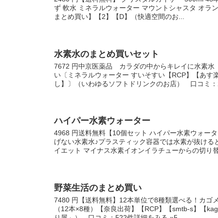
ず 軟水 ミネラルウォーター マウントシャスタ オラン
まとめ買い】【2】【D】（快適空間のお...
水素水のまとめ買いセット
7672 円中京医薬品 カラダの中からキレイに水素水 
い〔ミネラルウォーター すいそすい【RCP】【あす楽
し】〕（いわゆるソフトドリンクのお店） 口コミ：21
ハイパー水素ウォーター
4968 円送料無料【10個セット ハイパー水素ウォーター 
げない水素水♪プラスティック容器では水素が抜けると
イエット マイナス水素イオンイラチューからの切り替.
野菜生活のまとめ買い
7480 円【送料無料】12本単位で8種類選べる！カゴメ
（12本×8種）【奈良出荷】【RCP】【smtb-s】【k
り屋」） 口コミ：522件詳細をみる »5...