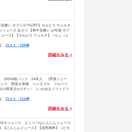
舞い ギフト/17%OFF】カルピス ウェルチ
ーツジュース 缶入り 【寒中見舞い お年賀 ギフ
％ジュース】【カルピス ウェルチ】（ちょっと
口コミ：125件
詳細をみる »
 200ml紙パック 24本入 （野菜ジュー
l ミリパック 野菜＆果物 ベジタブル フルーツ
食分の野菜 βカロテン〕（いわゆるソフトドリ
口コミ：111件
詳細をみる »
00％ジュース とくべつなにんじんジュース
ース】【にんじんジュース】【送料無料】（ピカ