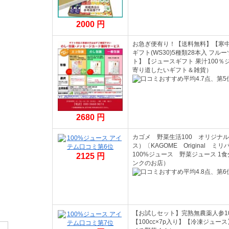
2000 円
お急ぎ便有り！【送料無料】【寒中見
ギフト(WS30)5種類28本入 フル
ト】【ジュースギフト 果汁100
寄り道したいギフト＆雑貨）
2680 円
カゴメ 野菜生活100 オリジナル
ス）〔KAGOME Origina
100%ジュース 野菜ジュース 1
2125 円
ンクのお店）
【お試しセット】完熟無農薬人参1
【100cc×7p入り】【冷凍ジュ