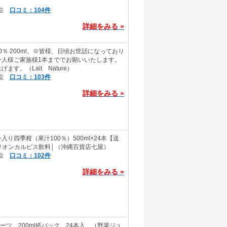
口コミ：104件
詳細をみる »
00％ 200ml。※皆様、日頃お世話になっており
一人様ご家族様1本まででお願いいたします。
す。（Lait Nature）
口コミ：103件
詳細をみる »
り四季柑（果汁100％）500ml×24本【送
リオンカルピス飲料│（沖縄百貨店七屋）
口コミ：102件
詳細をみる »
ーツ 200ml紙パック 24本入 （野菜ジュ