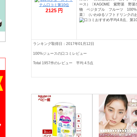
ース）〔KAGOME 紫野菜 野
物 ベジタブル フルーツ 100%
2125 円
菜〕（いわゆるソフトドリンクの
ランキング取得日：2017年01月12日
100%ジュースの口コミレビュー
Total
1957
件のレビュー
平均
4.5
点