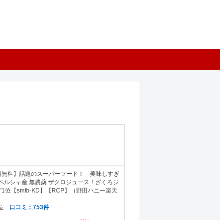
料無料】話題のスーパーフード！ 美味しすぎ
mlペルシャ産 無農薬 ザクロジュース！ざくろジ
位【smtb-KD】【RCP】（野田ハニー楽天
口コミ：753件