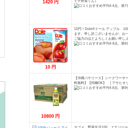
イチ野菜くん）
1420 円
10円！Dole®ドール アップル 1
ます。申し訳ございませんが、お
ご協力のほどよろしくお願い申し上げま
10 円
【沖縄バヤリース】シークワーサー入
料無料】【同梱OK】 │アサヒオ
10800 円
カゴメ 野菜生活100 エナジール