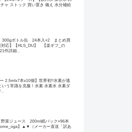
チャ ストック 買い置き 備え 水分補給
300gボトル缶 24本入×2 まとめ買
対応】【HLS_DU】 【楽ギフ_の
件詳細...
2.5mlx7本x10個】世界初!!水素が逃
いう常識を克服！水素 水素水 水素ダ
..
野菜ジュース 200ml紙パック×96本
agome_oga】▲▼（メーカー直送「訳あ