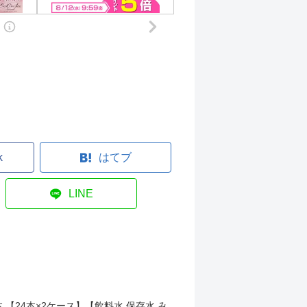
k
はてブ
LINE
8本 【24本×2ケース】【飲料水 保存水 み