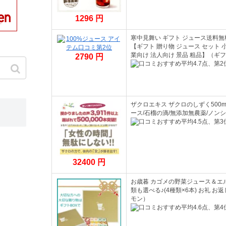
1296 円
寒中見舞い ギフト ジュース送料無料 
【ギフト 贈り物 ジュース セット 
業向け 法人向け 景品 粗品】（ギ
2790 円
ザクロエキス ザクロのしずく500
ース/石榴の滴/無添加無農薬/ノ
32400 円
お歳暮 カゴメの野菜ジュース＆エ
類も選べる♪(4種類×6本) お礼 お
モン）