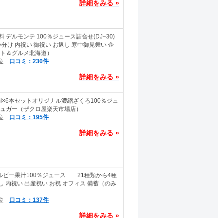
詳細をみる »
デルモンテ 100％ジュース詰合せ(DJ−30)
小分け 内祝い 御祝い お返し 寒中御見舞い 企
フト＆グルメ北海道）
口コミ：230件
詳細をみる »
ml×6本セットオリジナル濃縮ざくろ100％ジュ
ンシュガー（ザクロ屋楽天市場店）
口コミ：195件
詳細をみる »
ルビー果汁100％ジュース 21種類から4種
返し 内祝い 出産祝い お祝 オフィス 備蓄（のみ
口コミ：137件
詳細をみる »