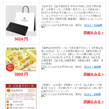
【お中元】【あす楽対応】平日14:59迄ご注文で即日発
送！上半期ランキング受賞！楽天ランキング総合1位！
(2013.2.10付)お手土産にピッタリのお取り寄せスイー
ツ。ロングセラークッキーサンド 【ショーコラ8個入】
【VB】熨斗【神奈川県_物産展】（横浜チョコレートの
バニラビーンズ）
口コミ：1144件
詳細をみる »
3024 円
【送料込3000円】いろいろ焼き菓子のセット【中身は当
店にお任せ】【シックな紺色の箱入り】【誕生日祝い】
【楽ギフ_メッセ入力】【親しい方への贈り物にも◎】
【3人から6人向け】お中元【ご両親に贈る】【あす楽_
土曜営業】【あす楽_日曜営業】【帰省土産】（横浜 木
かげ茶屋）
口コミ：402件
詳細をみる »
3000 円
ご挨拶に・お土産に【和風クッキー】【お土産マップ神
奈川】ちをり・月の精1号クッキー詰め合わせ（赤い実〜
お菓子のギフトショップ）
口コミ：235件
詳細をみる »