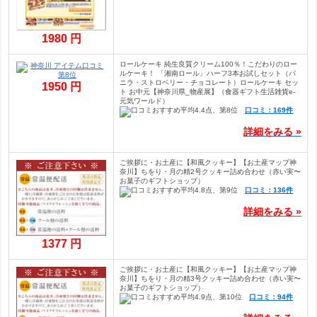
1980 円
ロールケーキ 純生良質クリーム100％！こだわりのロー
ルケーキ！ 「湘南ロール」ハーフ3本お試しセット（バ
ニラ・ストロベリー・チョコレート）ロールケーキ セッ
1950 円
ト お中元【神奈川県_物産展】（食器ギフト生活雑貨e-
元気ワールド）
口コミ：169件
詳細をみる »
ご挨拶に・お土産に【和風クッキー】【お土産マップ神
奈川】ちをり・月の精2号クッキー詰め合わせ（赤い実〜
お菓子のギフトショップ）
口コミ：136件
詳細をみる »
1377 円
ご挨拶に・お土産に【和風クッキー】【お土産マップ神
奈川】ちをり・月の精3号クッキー詰め合わせ（赤い実〜
お菓子のギフトショップ）
口コミ：94件