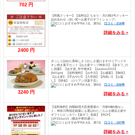
702 円
【和風クッキー】【送料込】ちをり・月の精3号クッキー
詰め合わせ（赤い実〜お菓子のギフトショップ）
口コミ：216件
詳細をみる »
2400 円
ぎっしり詰めた美味しさうれしさ届けますロリアンイチ
オシ焼き菓子セット【お土産マップ神奈川】【楽ギフ_の
し宛書】 【あす楽_年中無休】 【asubon2010】
[fs01gm] 【送料無料】【お中元】【お歳暮】【御供】
【お土産】【手みやげ】【入学祝】【内祝い】【お返
し】【帰省】（ロリアン洋菓子店）
口コミ：206件
3240 円
詳細をみる »
【送料無料】内閣総理大臣賞褒賞の「月餅6種6個セッ
ト」神奈川県指定銘菓にも選ばれたこちらを横浜土産や
ギフトにピッタリ♪【楽ギフ_包装】【RCP】
10P19Jun15（横浜中華街通り）
口コミ：187件
詳細をみる »