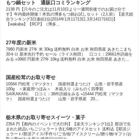
もつ鍋セット 通販口コミランキング
2138 円【只今のご注文は11月10日より一週間前後でのお届け分で
す】年内最終開催！本気の博多もつ鍋お試しセット（2人前）【楽天総
合ランキング3日連続1位(2014年1月11?13日,3月14日?16日)】
【wakaba】【RCP】（博多...
27年度の新米
7980 円新米 27年 米 30kg 送料無料 白米 お米 秋田県産 あきたこまち
30キロ 新米先行予約 セール（ライス秋田） 口コミ：29661件詳細を
みる »3960 円新米 27年 10kg 送料無料 白米 お米 秋田県産 あきた...
国産松茸のお取り寄せ
10584 円松茸（マツタケ） 国産特選まつたけ 山形・岩手県産
100g ＜家庭用つぼみ＞ 木箱入り（みちのく四季彩
SAIKAKAN） 口コミ：38件詳細をみる »15444 円松茸（マツタ
ケ） 国産特選まつたけ 山形・岩手県産 20...
栃木県のお取り寄せスイーツ・菓子
2354 円【都内のイベントで大行列】【楽天ランキング1位】那須で生
まれた絶品いちごジェラート含む6種のアイスセット 送料込【那須ジ
ェラート/那須アイス/手作り/ご当地/アイスクリーム/贈り物/ギフト/お
取り寄せ/お土産/お彼岸/父の日/お...