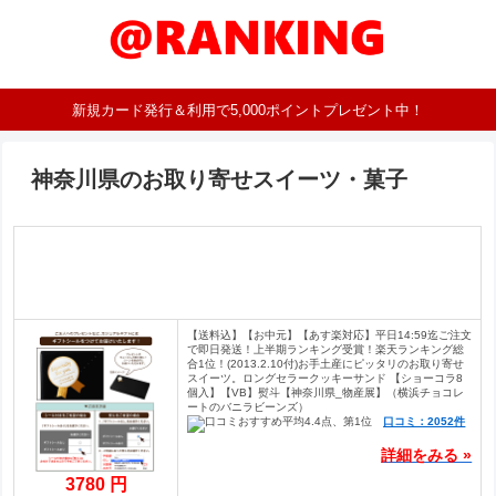
新規カード発行＆利用で5,000ポイントプレゼント中！
神奈川県のお取り寄せスイーツ・菓子
【送料込】【お中元】【あす楽対応】平日14:59迄ご注文
で即日発送！上半期ランキング受賞！楽天ランキング総
合1位！(2013.2.10付)お手土産にピッタリのお取り寄せ
スイーツ。ロングセラークッキーサンド 【ショーコラ8
個入】【VB】熨斗【神奈川県_物産展】（横浜チョコレ
ートのバニラビーンズ）
口コミ：2052件
詳細をみる »
3780 円