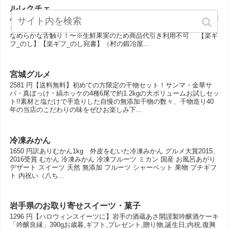
ルレクチェ
4094 円予約開始です！【レビューを書いて送料無料！】知野さんが作
る果物の中の貴婦人！ル・レクチェ 2kg（5〜6玉）〜トロッとして
なめらかな舌触り！〜※生鮮果実のため商品代引き利用不可 【楽ギ
フ_のし】【楽ギフ_のし宛書】（村の鍛冶屋...
宮城グルメ
2581 円【送料無料】初めての方限定の干物セット！サンマ・金華サ
バ・真ぼっけ・縞ホッケの4種6尾で約1.2kgの大ボリュームお試しセッ
ト!!素材と塩だけで手造りした自慢の無添加干物の数々、干物造り40
年の当店のこだわりの味をぜひお楽しみ下...
冷凍みかん
1650 円訳ありむかん1kg 外皮をむいた冷凍みかん グルメ大賞2015、
2016受賞 むかん 冷凍みかん 冷凍フルーツ ミカン 国産 お風呂あがり
デザート スイーツ 天然 無添加 フルーツ シャーベット 果物 プチギフ
ト 内祝い（八ち...
岩手県のお取り寄せスイーツ・菓子
1296 円【ハロウィンスイーツに】岩手の酒蔵あさ開謹製吟醸酒ケーキ
「吟醸良縁」390gお歳暮,ギフト,プレゼント,贈り物,誕生日,内祝,復興