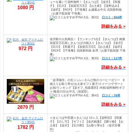
ューを書いて送料無料！【きんつば】【金沢】【和菓
子】【石川】【加賀百万石】【お土産】【送料込み】
1080 円
【金鍔】【RCP】【千珠庵】お歳暮お中元 北陸新幹線
（お菓子処加賀 千珠庵）
口コミ：504件
詳細をみる »
金沢駅の人気商品！【ランキング1位】【きんつば】銘菓
加賀百万石蒸しきんつば15個入り【きんつば】【金沢】
【石川】【和菓子】【加賀百万石】【お土産】【金鍔】
972 円
【RCP】【千珠庵】北陸新幹線 金澤（お菓子処加賀 千珠
庵）
口コミ：117件
詳細をみる »
「金澤珈琲」の生ジュレ♪ わらび粉のコーヒーゼリー 8
個入りお取り寄せ/お土産ギフト菓子/スイーツ/デザート
お祝/ランキング【楽ギフ_包装選択】内祝/送料無料/ギフ
ト/敬老の日/お中元（加賀彩）
口コミ：76件
詳細をみる »
2870 円
≪きんつば中田屋≫きんつば 10ヶ入【送料別】【和菓
子】【のし可】【ギフト】【金沢銘菓】【贈り物】【お
土産】【金沢】【石川県】【お取り寄せ】（金沢百番
1782 円
街）