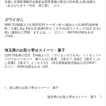
支援に全国新酒鑑評会最多金賞受賞蔵の東北の日本酒,お酒,地酒を
（あさびらき十一代目 源三屋） 口コ...
ズワイガニ
8980 円2箱購入で4,000円OFFクーポン有⇒1箱あたり6,980円送料無
料！大盛1.2kg【特大3L/刺身OK/とくダネ!出演/ランキング1位】(2-3人
前)（越前かに問屋「ますよね」） 口コミ：38470件詳細をみる
»7560 ...
埼玉県のお取り寄せスイーツ・菓子
2160 円彩果の宝石 【54個入り】 （サイカノホウセキ） トミゼンフー
ヅのフルーツゼリー 贈りものに最適。【楽ギフ_包装】【楽ギフ_の
し宛書】【楽ギフ_メッセ入力】（埼玉県物産観光協会公式SHOP）
口コミ：458件詳細をみる »108...
富山県のお取り寄せスイーツ・菓子
福井県のお取り寄せスイーツ・菓子