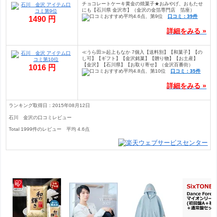
チョコレートケーキ黄金の焼菓子★おみやげ、おもたせ
にも【石川県 金沢市】（金沢の金箔専門店 箔座）
口コミ：39件
1490 円
詳細をみる »
≪うら田≫起上もなか 7個入【送料別】【和菓子】【の
し可】【ギフト】【金沢銘菓】【贈り物】【お土産】
【金沢】【石川県】【お取り寄せ】（金沢百番街）
1016 円
口コミ：35件
詳細をみる »
ランキング取得日：2015年08月12日
石川 金沢の口コミレビュー
Total
1999
件のレビュー
平均
4.6
点