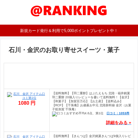
新規カード発行＆利用で5,000ポイントプレゼント中！
石川・金沢のお取り寄せスイーツ・菓子
【送料無料】【羽二重餅】はぶたえもち 北陸・福井銘菓
羽二重餅 20個入りレビューを書いて送料無料！【金沢】
【和菓子】【加賀百万石】【お土産】【送料込み】
1080 円
【RCP】【千珠庵】お歳暮お中元 北陸新幹線 金沢（お菓
子処加賀 千珠庵）
口コミ：1053件
詳細をみる »
【送料無料】【きんつば】金沢銘菓きんつば9個入りレビ