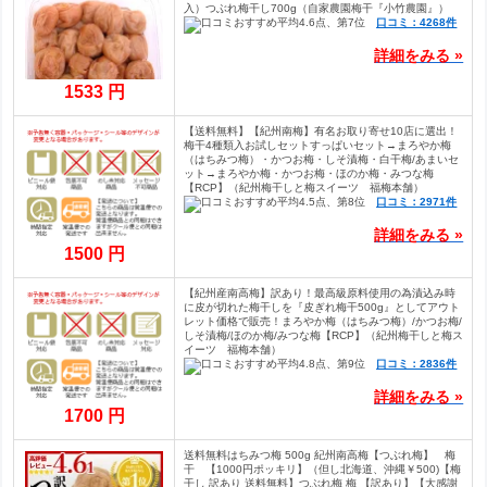
入）つぶれ梅干し700g（自家農園梅干『小竹農園』）
口コミ：4268件
詳細をみる »
1533 円
【送料無料】【紀州南梅】有名お取り寄せ10店に選出！
梅干4種類入お試しセットすっぱいセット→まろやか梅
（はちみつ梅）・かつお梅・しそ漬梅・白干梅/あまいセ
ット→まろやか梅・かつお梅・ほのか梅・みつな梅
【RCP】（紀州梅干しと梅スイーツ 福梅本舗）
口コミ：2971件
詳細をみる »
1500 円
【紀州産南高梅】訳あり！最高級原料使用の為漬込み時
に皮が切れた梅干しを『皮ぎれ梅干500g』としてアウト
レット価格で販売！まろやか梅（はちみつ梅）/かつお梅/
しそ漬梅/ほのか梅/みつな梅【RCP】（紀州梅干しと梅ス
イーツ 福梅本舗）
口コミ：2836件
詳細をみる »
1700 円
送料無料はちみつ梅 500g 紀州南高梅【つぶれ梅】 梅
干 【1000円ポッキリ】（但し北海道、沖縄￥500)【梅
干し 訳あり 送料無料】つぶれ梅 梅 【訳あり】【大感謝