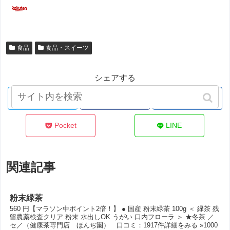
食品
食品・スイーツ
シェアする
Twitter
Facebook
はてブ
Pocket
LINE
関連記事
粉末緑茶
560 円【マラソン中ポイント2倍！】 ● 国産 粉末緑茶 100g ＜ 緑茶 残
留農薬検査クリア 粉末 水出しOK うがい 口内フローラ ＞ ★冬茶 ／
セ／（健康茶専門店 ほんぢ園） 口コミ：1917件詳細をみる »1000