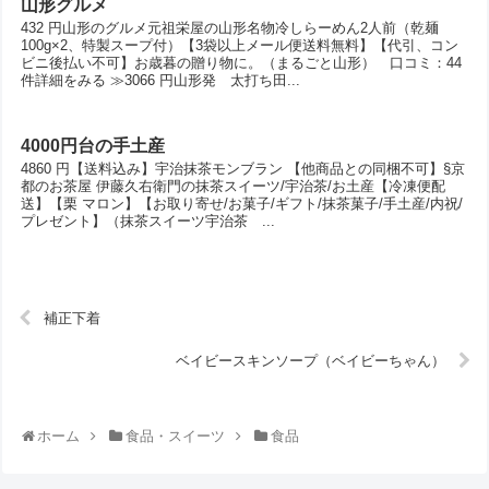
山形グルメ
432 円山形のグルメ元祖栄屋の山形名物冷しらーめん2人前（乾麺
100g×2、特製スープ付）【3袋以上メール便送料無料】【代引、コン
ビニ後払い不可】お歳暮の贈り物に。（まるごと山形） 口コミ：44
件詳細をみる ≫3066 円山形発 太打ち田...
4000円台の手土産
4860 円【送料込み】宇治抹茶モンブラン 【他商品との同梱不可】§京
都のお茶屋 伊藤久右衛門の抹茶スイーツ/宇治茶/お土産【冷凍便配
送】【栗 マロン】【お取り寄せ/お菓子/ギフト/抹茶菓子/手土産/内祝/
プレゼント】（抹茶スイーツ宇治茶 ...
補正下着
ベイビースキンソープ（ベイビーちゃん）
ホーム
食品・スイーツ
食品