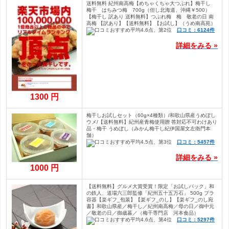
送料無料 紀州南高梅【めちゃくちゃ大つぶれ】梅干し
梅干 はちみつ梅 700g（但し北海道、沖縄￥500）
【梅干し 訳あり 送料無料】つぶれ梅 梅 敬老の日 南
高梅 【訳あり】【送料無料】【お試し】（うめ南高苑）
口コミ：6124件
詳細をみる »
1300 円
梅干しお試しセット（60g×4種類）/和歌山県産うめぼし
ウメ/【送料無料】紀州産青梅使用贈 答対応不可わけあり
品・梅干 うめぼし（みかん梅干し紀伊国屋文左衛門本
舗）
口コミ：5457件
詳細をみる »
1000 円
【送料無料】グルメ大賞受賞！限定「お試しパック」和
の鉄人、道場六三郎監修「紀州五十五万石」 500g プラ
容器【楽ギフ_包装】【楽ギフ_のし】【楽ギフ_のし宛
書】和歌山県産／梅干し／紀州南高梅／母の日／御中元
／敬老の日／御歳暮／（梅干専門店 河本食品）
口コミ：5297件