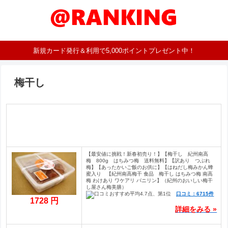
新規カード発行＆利用で5,000ポイントプレゼント中！
梅干し
【最安値に挑戦！新春初売り！】【梅干し 紀州南高
梅 800g はちみつ梅 送料無料】【訳あり つぶれ
梅】【あったかいご飯のお供に】【はねだし梅みかん蜂
蜜入り 【紀州南高梅干 食品 梅干し はちみつ梅 南高
梅 わけあり ワケアリ バニリン】（紀州のおいしい梅干
し屋さん梅美膳）
口コミ：6715件
1728 円
詳細をみる »