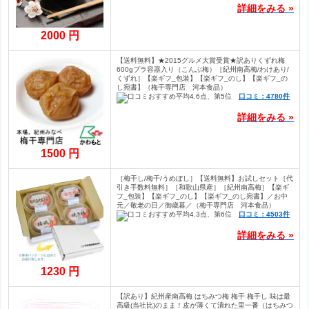
詳細をみる »
2000 円
【送料無料】★2015グルメ大賞受賞★訳ありくずれ梅
600gプラ容器入り（こんぶ梅）［紀州南高梅/わけあり/
くずれ］【楽ギフ_包装】【楽ギフ_のし】【楽ギフ_の
し宛書】（梅干専門店 河本食品）
口コミ：4780件
詳細をみる »
1500 円
［梅干し/梅干/うめぼし］【送料無料】お試しセット［代
引き手数料無料］［和歌山県産］［紀州南高梅］【楽ギ
フ_包装】【楽ギフ_のし】【楽ギフ_のし宛書】／お中
元／敬老の日／御歳暮／（梅干専門店 河本食品）
口コミ：4503件
詳細をみる »
1230 円
【訳あり】紀州産南高梅 はちみつ梅 梅干 梅干し 味は最
高級(当社比)のまま！皮が薄くて潰れた里一番（はちみつ