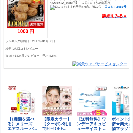
祭201512_1000円】 塩分8％（うめ南高苑）
口コミ：2483件
詳細をみる »
1000 円
ランキング取得日：2017年01月08日
梅干しの口コミレビュー
Total
45434
件のレビュー
平均
4.6
点