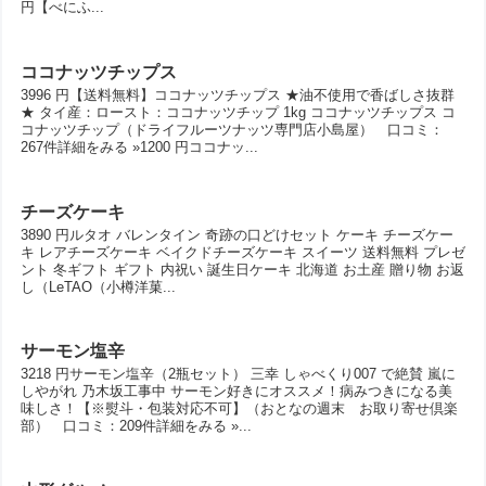
円【べにふ...
ココナッツチップス
3996 円【送料無料】ココナッツチップス ★油不使用で香ばしさ抜群
★ タイ産：ロースト：ココナッツチップ 1kg ココナッツチップス コ
コナッツチップ（ドライフルーツナッツ専門店小島屋） 口コミ：
267件詳細をみる »1200 円ココナッ...
チーズケーキ
3890 円ルタオ バレンタイン 奇跡の口どけセット ケーキ チーズケー
キ レアチーズケーキ ベイクドチーズケーキ スイーツ 送料無料 プレゼ
ント 冬ギフト ギフト 内祝い 誕生日ケーキ 北海道 お土産 贈り物 お返
し（LeTAO（小樽洋菓...
サーモン塩辛
3218 円サーモン塩辛（2瓶セット） 三幸 しゃべくり007 で絶賛 嵐に
しやがれ 乃木坂工事中 サーモン好きにオススメ！病みつきになる美
味しさ！【※熨斗・包装対応不可】（おとなの週末 お取り寄せ倶楽
部） 口コミ：209件詳細をみる »...