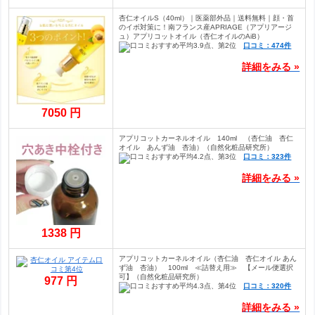
杏仁オイルS（40ml）｜医薬部外品｜送料無料｜顔・首
のイボ対策に！南フランス産APRIAGE（アプリアージ
ュ）アプリコットオイル（杏仁オイルのAiB）
口コミ：474件
詳細をみる »
7050 円
アプリコットカーネルオイル 140ml （杏仁油 杏仁
オイル あんず油 杏油）（自然化粧品研究所）
口コミ：323件
詳細をみる »
1338 円
アプリコットカーネルオイル（杏仁油 杏仁オイル あん
ず油 杏油） 100ml ≪詰替え用≫ 【メール便選択
可】（自然化粧品研究所）
977 円
口コミ：320件
詳細をみる »