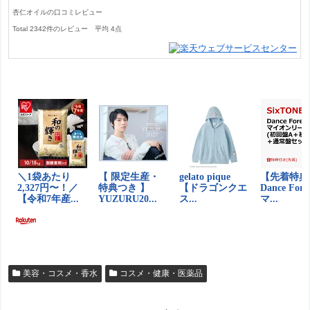
杏仁オイルの口コミレビュー
Total
2342
件のレビュー
平均
4
点
美容・コスメ・香水
コスメ・健康・医薬品