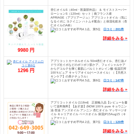
杏仁オイルS（40ml・医薬部外品） ＆ モイストスーパー
ローションS（120ml）セット｜南フランス産
APRIAGE（アプリアージュ）アプリコットオイル（気に
なるイボに ヨクイニン ハトムギ配合）と保湿化粧水（杏
仁オイルのAiB）
口コミ：201件
詳細をみる »
9980 円
アプリコットカーネルオイル 50ml杏仁オイル、杏仁油メ
ドウズ社イボなどのボツボツ肌ケア、フェイシャルケア
からデコルテを輝く素肌にパルミトオレイン酸 低温圧搾
1296 円
100％ピュア キャリアオイル(ベースオイル）（【天然ス
キンケア】の美ナチュラル）
口コミ：147件
詳細をみる »
アプリコットオイル [118ml] 正規輸入品【レビューを書
いて送料無料】【あす楽】(NOW 100％ pure キョウニン
油 杏油 アンズオイル アンニン 杏仁オイル マッサージオ
イル キャリアオイル ベースオイル 保湿)P15Aug15（キ
ュアマート）
口コミ：120件
詳細をみる »