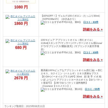
1080 円
【40%OFF！】ヴェルク100イポロン（たっぷり30ml）
［02P01Mar15］（ゆきあかり）
口コミ：83件
1860 円
詳細をみる »
100％ピュア アプリコットオイル（杏仁オイル）
118ml[スキンケア/マッサージ/マッサージオイル/肌/now/
ナウ/サプリンクス/通販/楽天]（サプリンクス楽天市場
680 円
店）
口コミ：69件
詳細をみる »
最高級100%ピュアなアプリコットオイル(杏仁油) ＋杏仁
エキス、ヨクイニン（ハトムギ）エキス原液をプラス
【E-Oil+(イーオイルプラス)AP】30ml 顔 首 手 イボ 粒
2678 円
いぼ ぷつぷつ アプリコットカーネルオイル【ゆうパケッ
ト発送可】【2本でゆうパケット送料無料】
（Cosmest【コスメスト】）
口コミ：55件
詳細をみる »
ランキング取得日：2015年08月11日