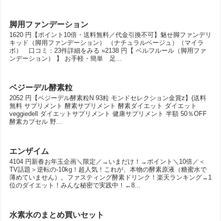
脚用ファンデーション
1620 円【ポイント10倍・送料無料／代金引換不可】魅せ脚ファンデリ
キッド（脚用ファンデーション） （ナチュラルベージュ）（マイラ
ボ） 口コミ：23件詳細をみる »2138 円【 ベルフルール（脚用ファ
ンデーション） 】 お手軽・簡単 足...
ベジーデル酵素粒
2052 円【ベジーデル酵素粒N 93粒 モンドセレクション金賞z】(送料
無料 サプリメント 酵素サプリメント 酵素ダイエット ダイエット
veggiedell ダイエットサプリメント 健康サプリメント 半額 50％OFF
酵素カプセル 野...
エンザイム
4104 円新春お年玉企画＼限定／→いまだけ！→ポイント＼10倍／＜
TV話題＞逆転の-10kg！超人気！これが、本物の酵素原液（糖蜜水で
薄めていません）。ファスティング酵素ドリンク！楽天ランキング→1
位のダイエット！みんな秘密で実践中！←8...
水素水のまとめ買いセット