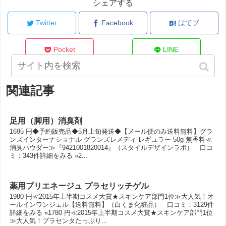
シェアする
Twitter
Facebook
はてブ
Pocket
LINE
関連記事
足用（脚用）消臭剤
1695 円◆予約販売品◆5月上旬発送◆【メール便のみ送料無料】グラ
ンズインターナショナル グランズレメディ レギュラー 50g 無香料≪
消臭パウダー≫『9421001820014』（スタイルデザインラボ） 口コ
ミ：343件詳細をみる »2...
薬用プリエネージュ プラセリッチゲル
1980 円≪2015年上半期コスメ大賞★スキンケア部門1位≫大人気！オ
ールインワンジェル【送料無料】（白くま化粧品） 口コミ：3129件
詳細をみる »1780 円≪2015年上半期コスメ大賞★スキンケア部門1位
≫大人気！プラセンタたっぷり...