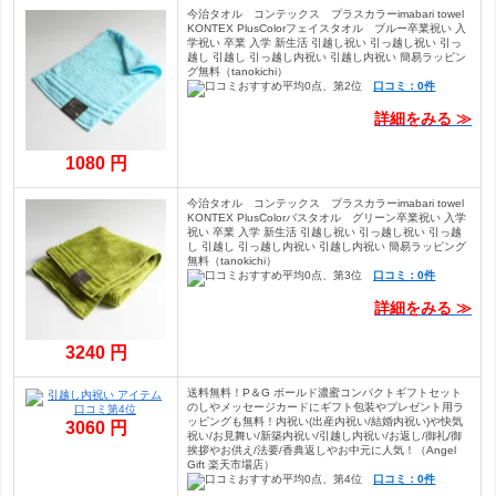
今治タオル コンテックス プラスカラーimabari towel
KONTEX PlusColorフェイスタオル ブルー卒業祝い 入
学祝い 卒業 入学 新生活 引越し祝い 引っ越し祝い 引っ
越し 引越し 引っ越し内祝い 引越し内祝い 簡易ラッピン
グ無料（tanokichi）
口コミ：0件
詳細をみる ≫
1080 円
今治タオル コンテックス プラスカラーimabari towel
KONTEX PlusColorバスタオル グリーン卒業祝い 入学
祝い 卒業 入学 新生活 引越し祝い 引っ越し祝い 引っ越
し 引越し 引っ越し内祝い 引越し内祝い 簡易ラッピング
無料（tanokichi）
口コミ：0件
詳細をみる ≫
3240 円
送料無料！P＆G ボールド濃蜜コンパクトギフトセット
のしやメッセージカードにギフト包装やプレゼント用ラ
ッピングも無料！内祝い(出産内祝い/結婚内祝い)や快気
3060 円
祝い/お見舞い/新築内祝い/引越し内祝い/お返し/御礼/御
挨拶やお供え/法要/香典返しやお中元に人気！（Angel
Gift 楽天市場店）
口コミ：0件