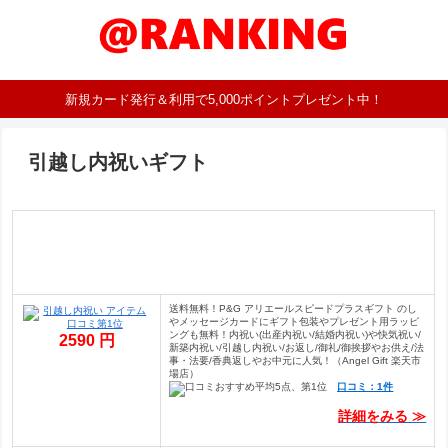
新規カード発行＆利用で5,000ポイントプレゼント中！
引越し内祝いギフト
送料無料！P&G アリエールスピードプラスギフト のし
やメッセージカードにギフト包装やプレゼント用ラッピ
ングも無料！内祝い(出産内祝い/結婚内祝い)や快気祝い/
2590 円
新築内祝い/引越し内祝い/お返し/御礼/御挨拶やお供え/法
事・法要/香典返しやお中元に人気！（Angel Gift 楽天市
場店）
口コミ：1件
詳細をみる ≫