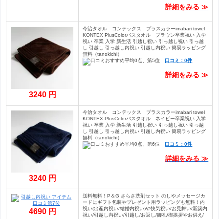
詳細をみる ≫
今治タオル コンテックス プラスカラーimabari towel
KONTEX PlusColorバスタオル ブラウン卒業祝い 入学
祝い 卒業 入学 新生活 引越し祝い 引っ越し祝い 引っ越
し 引越し 引っ越し内祝い 引越し内祝い 簡易ラッピング
無料（tanokichi）
口コミ：0件
詳細をみる ≫
3240 円
今治タオル コンテックス プラスカラーimabari towel
KONTEX PlusColorバスタオル ネイビー卒業祝い 入学
祝い 卒業 入学 新生活 引越し祝い 引っ越し祝い 引っ越
し 引越し 引っ越し内祝い 引越し内祝い 簡易ラッピング
無料（tanokichi）
口コミ：0件
詳細をみる ≫
3240 円
送料無料！P＆G さらさ洗剤セット のしやメッセージカ
ードにギフト包装やプレゼント用ラッピングも無料！内
祝い(出産内祝い/結婚内祝い)や快気祝い/お見舞い/新築内
4690 円
祝い/引越し内祝い/引越し/お返し/御礼/御挨拶やお供え/