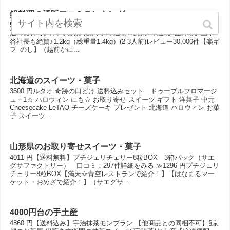
鍋料理の通販口コミランキング
5979 円【お歳暮】エントリーで必ずポイント10倍＆限定クーポン有！
送料無料【グルメ大賞かに部門6年連覇！楽天6年連続1位の蟹】三木
谷社長も絶賛♪1.2kg（総重量1.4kg）(2-3人前)レビュー30,000件【楽ギ
フ_のし】（越前かに...
北海道のスイーツ・菓子
3500 円ルタオ 奇跡の口どけ 送料込みセット ドゥーブルフロマージ
ュ＋1☆ ハロウィン にも☆ お取り寄せ スイーツ ギフト 洋菓子 中元
Cheesecake LeTAO チーズケーキ プレゼント 北海道 ハロウィン お菓
子 スイーツ...
山形県のお取り寄せスイーツ・菓子
4011 円【送料無料】プチジェリチェリー8粒BOX 3箱パック（サエ
グサファクトリー） 口コミ：297件詳細をみる ≫1296 円プチジェリ
チェリー8粒BOX【満天☆青空レストランで紹介！】【はなまるマー
ケット・おめざで紹介！】（サエグサ...
4000円台の手土産
4860 円【送料込み】宇治抹茶モンブラン 【他商品との同梱不可】§京