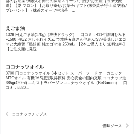
都のお茶屋 伊藤久右衛門の抹茶スイーツ/宇治茶/お土産【冷凍便配
送】【栗 マロン】【お取り寄せ/お菓子/ギフト/抹茶菓子/手土産/内祝/
プレゼント】（抹茶スイーツ宇治茶 ...
えごま油
1029 円えごま油(170g)（爽快ドラッグ） 口コミ：411件詳細をみる
»1580 円8/2 おしゃれイズム で放映★森さん他みんなが美味しいエゴ
マと大絶賛『熟焙煎 純エゴマ油 250ml』【2本ご購入より 送料無料】
【ご注文順に発送...
ココナッツオイル
3700 円ココナッツオイル 3本セット スーパーフード オーガニック
MTCオイル 有機JAS認定取得原料 安心安全の国内充填 ココナッツ油
385g(420ml) エキストラバージンココナッツオイル（BeGarden） 口
コミ：5320...
ココナッツチップス
怪味ソース