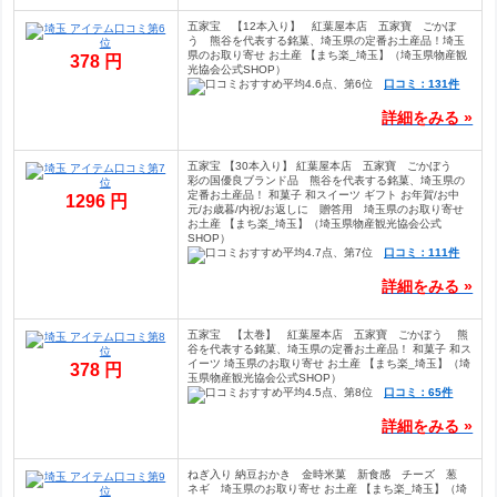
五家宝 【12本入り】 紅葉屋本店 五家寶 ごかぼ
う 熊谷を代表する銘菓、埼玉県の定番お土産品！埼玉
県のお取り寄せ お土産 【まち楽_埼玉】（埼玉県物産観
378 円
光協会公式SHOP）
口コミ：131件
詳細をみる »
五家宝 【30本入り】 紅葉屋本店 五家寶 ごかぼう
彩の国優良ブランド品 熊谷を代表する銘菓、埼玉県の
定番お土産品！ 和菓子 和スイーツ ギフト お年賀/お中
1296 円
元/お歳暮/内祝/お返しに 贈答用 埼玉県のお取り寄せ
お土産 【まち楽_埼玉】（埼玉県物産観光協会公式
SHOP）
口コミ：111件
詳細をみる »
五家宝 【太巻】 紅葉屋本店 五家寶 ごかぼう 熊
谷を代表する銘菓、埼玉県の定番お土産品！ 和菓子 和ス
イーツ 埼玉県のお取り寄せ お土産 【まち楽_埼玉】（埼
378 円
玉県物産観光協会公式SHOP）
口コミ：65件
詳細をみる »
ねぎ入り 納豆おかき 金時米菓 新食感 チーズ 葱
ネギ 埼玉県のお取り寄せ お土産 【まち楽_埼玉】（埼