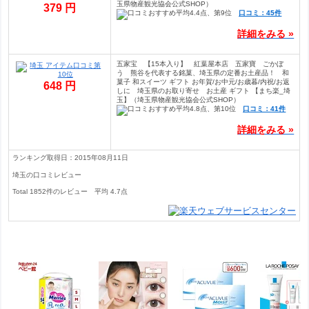
玉県物産観光協会公式SHOP）
379 円
口コミ：45件
詳細をみる »
五家宝 【15本入り】 紅葉屋本店 五家寶 ごかぼ
う 熊谷を代表する銘菓、埼玉県の定番お土産品！ 和
菓子 和スイーツ ギフト お年賀/お中元/お歳暮/内祝/お返
648 円
しに 埼玉県のお取り寄せ お土産 ギフト 【まち楽_埼
玉】（埼玉県物産観光協会公式SHOP）
口コミ：41件
詳細をみる »
ランキング取得日：2015年08月11日
埼玉の口コミレビュー
Total
1852
件のレビュー
平均
4.7
点