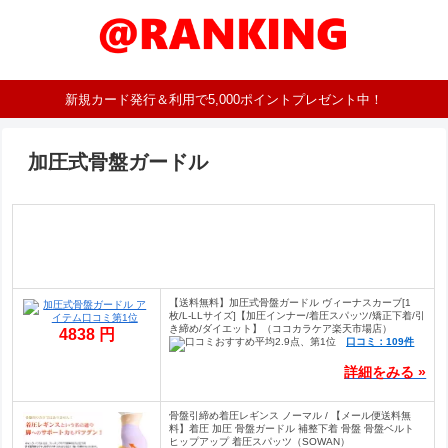
新規カード発行＆利用で5,000ポイントプレゼント中！
加圧式骨盤ガードル
【送料無料】加圧式骨盤ガードル ヴィーナスカーブ[1
枚/L-LLサイズ]【加圧インナー/着圧スパッツ/矯正下着/引
き締め/ダイエット】（ココカラケア楽天市場店）
4838 円
口コミ：109件
詳細をみる »
骨盤引締め着圧レギンス ノーマル / 【メール便送料無
料】着圧 加圧 骨盤ガードル 補整下着 骨盤 骨盤ベルト
ヒップアップ 着圧スパッツ（SOWAN）