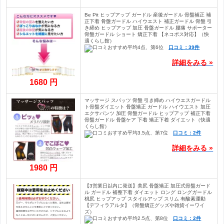
Be Pit ヒップアップ ガードル 産後ガードル 骨盤補正 補
正下着 骨盤ガードル ハイウエスト 補正ガードル 骨盤 引
き締め ヒップアップ 加圧 骨盤ガードル 腰痛 サポーター
骨盤ガードル ショート 矯正下着 【ネコポス対応】（快
適くらし館）
口コミ：39件
詳細をみる »
1680 円
マッサージ スパッツ 骨盤 引き締め ハイウエスガードル
ト骨盤ダイエット 骨盤矯正 ガードル ハイウエスト 加圧
エクサパンツ 加圧 骨盤ガードル ヒップアップ 補正下着
骨盤ガードル 骨盤ケア 下着 矯正下着 ダイエット（快適
くらし館）
口コミ：2件
詳細をみる »
1980 円
【3営業日以内に発送】美尻 骨盤矯正 加圧式骨盤ガード
ル ガードル 補整下着 ダイエット ロング ロングガードル
桃尻 ヒップアップ スタイルアップ スリム 有酸素運動
【デフィラアルタ】（骨盤矯正グッズや雑貨イーワイ
ズ）
口コミ：2件