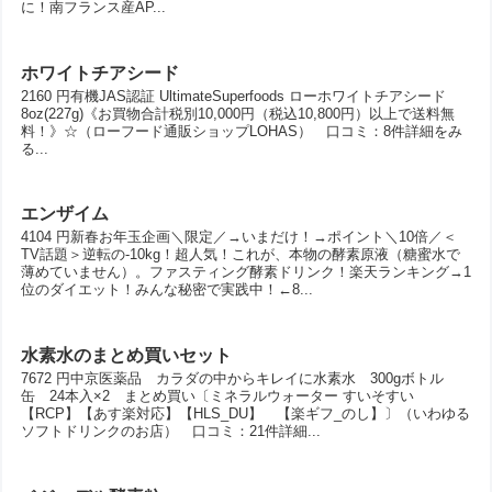
に！南フランス産AP...
ホワイトチアシード
2160 円有機JAS認証 UltimateSuperfoods ローホワイトチアシード
8oz(227g)《お買物合計税別10,000円（税込10,800円）以上で送料無
料！》☆（ローフード通販ショップLOHAS） 口コミ：8件詳細をみ
る...
エンザイム
4104 円新春お年玉企画＼限定／→いまだけ！→ポイント＼10倍／＜
TV話題＞逆転の-10kg！超人気！これが、本物の酵素原液（糖蜜水で
薄めていません）。ファスティング酵素ドリンク！楽天ランキング→1
位のダイエット！みんな秘密で実践中！←8...
水素水のまとめ買いセット
7672 円中京医薬品 カラダの中からキレイに水素水 300gボトル
缶 24本入×2 まとめ買い〔ミネラルウォーター すいそすい
【RCP】【あす楽対応】【HLS_DU】 【楽ギフ_のし】〕（いわゆる
ソフトドリンクのお店） 口コミ：21件詳細...