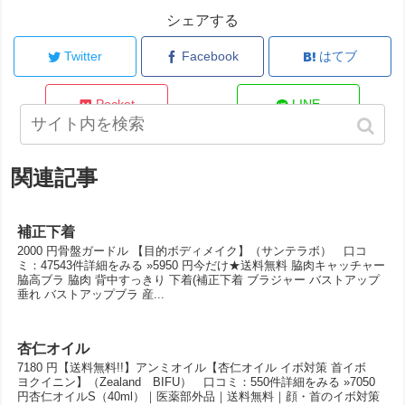
シェアする
Twitter
Facebook
はてブ
Pocket
LINE
関連記事
補正下着
2000 円骨盤ガードル 【目的ボディメイク】（サンテラボ） 口コ
ミ：47543件詳細をみる »5950 円今だけ★送料無料 脇肉キャッチャー
脇高ブラ 脇肉 背中すっきり 下着(補正下着 ブラジャー バストアップ
垂れ バストアップブラ 産...
杏仁オイル
7180 円【送料無料!!】アンミオイル【杏仁オイル イボ対策 首イボ
ヨクイニン】（Zealand BIFU） 口コミ：550件詳細をみる »7050
円杏仁オイルS（40ml）｜医薬部外品｜送料無料｜顔・首のイボ対策