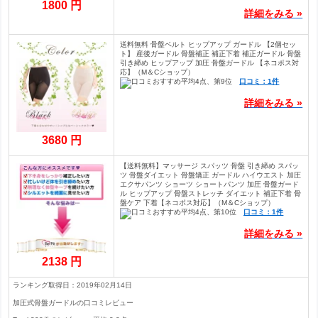
1800 円
詳細をみる »
送料無料 骨盤ベルト ヒップアップ ガードル 【2個セッ
ト】 産後ガードル 骨盤補正 補正下着 補正ガードル 骨盤
引き締め ヒップアップ 加圧 骨盤ガードル 【ネコポス対
応】（M＆Cショップ）
口コミ：1件
詳細をみる »
3680 円
【送料無料】マッサージ スパッツ 骨盤 引き締め スパッ
ツ 骨盤ダイエット 骨盤矯正 ガードル ハイウエスト 加圧
エクサパンツ ショーツ ショートパンツ 加圧 骨盤ガード
ル ヒップアップ 骨盤ストレッチ ダイエット 補正下着 骨
盤ケア 下着【ネコポス対応】（M＆Cショップ）
口コミ：1件
詳細をみる »
2138 円
ランキング取得日：2019年02月14日
加圧式骨盤ガードルの口コミレビュー