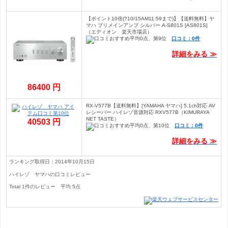
【ポイント10倍(?10/15AM11:59まで)】【送料無料】ヤ
マハ プリメインアンプ シルバー A-S801S [AS801S]
（エディオン 楽天市場店）
口コミ：0件
詳細をみる ≫
86400 円
RX-V577B【送料無料】[YAMAHA ヤマハ] 5.1ch対応 AV
レシーバー ハイレゾ音源対応 RXV577B（KIMURAYA
NET TASTE）
40503 円
口コミ：0件
詳細をみる ≫
ランキング取得日：2014年10月15日
ハイレゾ ヤマハの口コミレビュー
Total
1
件のレビュー
平均
5
点