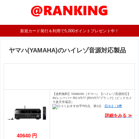
新規カード発行＆利用で5,000ポイントプレゼント中！
ヤマハ(YAMAHA)のハイレゾ音源対応製品
【送料無料】YAMAHA（ヤマハ）【ハイレゾ音源対応】
AVレシーバー RX-V577 [RXV577ブラック]（ビックカメ
ラ楽天市場店）
口コミ：1件
詳細をみる ≫
40640 円