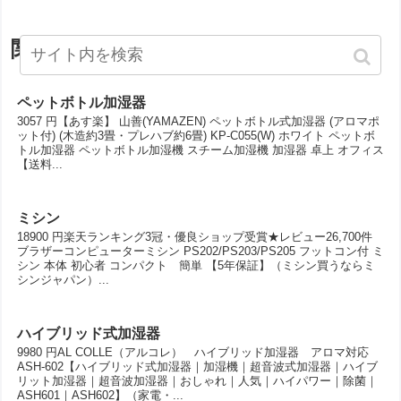
関連記事
ペットボトル加湿器
3057 円【あす楽】 山善(YAMAZEN) ペットボトル式加湿器 (アロマポ
ット付) (木造約3畳・プレハブ約6畳) KP-C055(W) ホワイト ペットボ
トル加湿器 ペットボトル加湿機 スチーム加湿機 加湿器 卓上 オフィス
【送料...
ミシン
18900 円楽天ランキング3冠・優良ショップ受賞★レビュー26,700件
ブラザーコンピューターミシン PS202/PS203/PS205 フットコン付 ミ
シン 本体 初心者 コンパクト 簡単 【5年保証】（ミシン買うならミ
シンジャパン）...
ハイブリッド式加湿器
9980 円AL COLLE（アルコレ） ハイブリッド加湿器 アロマ対応
ASH-602【ハイブリッド式加湿器｜加湿機｜超音波式加湿器｜ハイブ
リット加湿器｜超音波加湿器｜おしゃれ｜人気｜ハイパワー｜除菌｜
ASH601｜ASH602】（家電・...