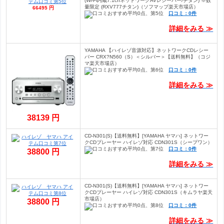
(Wi-Fi内蔵7.1chネットワークAVレシーバー/チタン) ※数
量限定 (RXV777チタン)（ソフマップ楽天市場店）
66495 円
口コミ：0件
詳細をみる ≫
YAMAHA 【ハイレゾ音源対応】ネットワークCDレシー
バー CRX?N560（S）＜シルバー＞【送料無料】（コジ
マ楽天市場店）
口コミ：0件
詳細をみる ≫
38139 円
CD-N301(S)【送料無料】[YAMAHA ヤマハ] ネットワー
クCDプレーヤー ハイレゾ対応 CDN301S（シープワン）
口コミ：0件
38800 円
詳細をみる ≫
CD-N301(S)【送料無料】[YAMAHA ヤマハ] ネットワー
クCDプレーヤー ハイレゾ対応 CDN301S（キムラヤ楽天
市場店）
38800 円
口コミ：0件
詳細をみる ≫