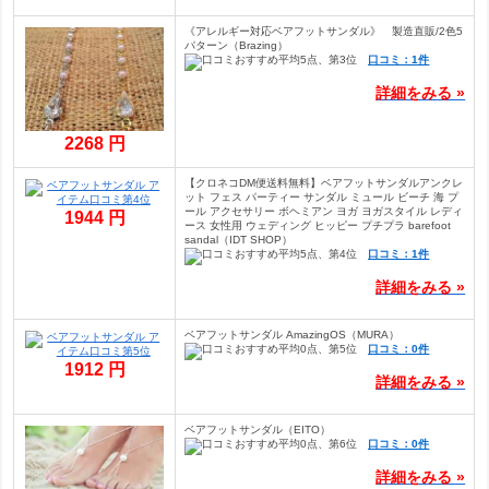
《アレルギー対応ベアフットサンダル》 製造直販/2色5
パターン（Brazing）
口コミ：1件
詳細をみる »
2268 円
【クロネコDM便送料無料】ベアフットサンダルアンクレ
ット フェス パーティー サンダル ミュール ビーチ 海 プ
ール アクセサリー ボヘミアン ヨガ ヨガスタイル レディ
1944 円
ース 女性用 ウェディング ヒッピー プチプラ barefoot
sandal（IDT SHOP）
口コミ：1件
詳細をみる »
ベアフットサンダル AmazingOS（MURA）
口コミ：0件
1912 円
詳細をみる »
ベアフットサンダル（EITO）
口コミ：0件
詳細をみる »