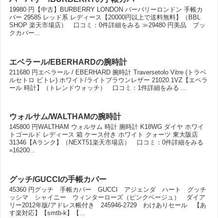
19980 円【中古】BURBERRY LONDON バーバリーロンドン 手帳カ
バー 29585 レッド系 レディース【20000円以上で送料無料】（BBL
SHOP 楽天市場店） 口コミ：0件詳細をみる ≫29480 円美品 ブッ
クカバー...
エベラール/EBERHARDの腕時計
211680 円エベラール / EBERHARD 腕時計 Traversetolo Vitre (トラベ
ルセトロ ビトレ) ホワイト/ライトブラウンレザー 21020.1VZ【エベラ
ール 時計】（トレンドウォッチ） 口コミ：1件詳細をみる ...
ウォルサム/WALTHAMの腕時計
145800 円WALTHAM ウォルサム 時計 腕時計 K18WG ダイヤ ホワイ
トゴールド レディース 箱 ケース付き ホワイト クォーツ 東大阪店
31346【Aランク】（NEXT51楽天市場店） 口コミ：0件詳細をみる
»16200...
グッチ/GUCCIの手帳カバー
45360 円グッチ 手帳カバー GUCCI アジェンダ ハート グッチ
ッシマ シャイニー ウィンターローズ（ピンクベージュ） ダイア
リー2012年版/アドレス帳付き 245946-2729 わけありセール 【あ
す楽対応】【smtb-k】【...