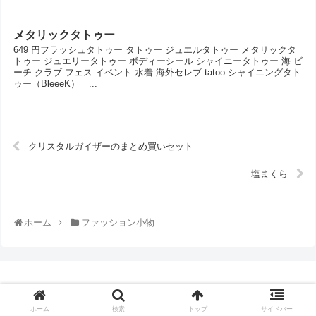
メタリックタトゥー
649 円フラッシュタトゥー タトゥー ジュエルタトゥー メタリックタ
トゥー ジュエリータトゥー ボディーシール シャイニータトゥー 海 ビ
ーチ クラブ フェス イベント 水着 海外セレブ tatoo シャイニングタト
ゥー（BleeeK） ...
クリスタルガイザーのまとめ買いセット
塩まくら
ホーム
ファッション小物
© 2014-2026 通販口コミランキング.
ホーム
検索
トップ
サイドバー