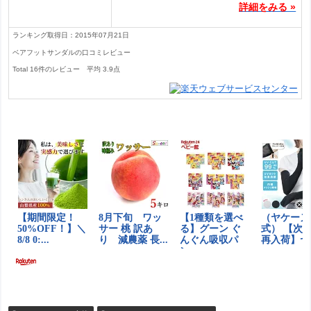
詳細をみる »
ランキング取得日：2015年07月21日
ベアフットサンダルの口コミレビュー
Total
16
件のレビュー
平均
3.9
点