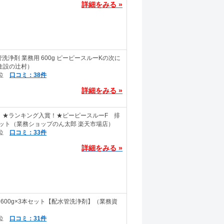
詳細をみる »
洗浄剤 業務用 600g ピーピースルーKの次に
住設の辻村）
口コミ：38件
詳細をみる »
料】★ランキング入賞！★ピーピースルーF 排
セット（業務ショップのん太郎 楽天市場店）
口コミ：33件
詳細をみる »
600g×3本セット【配水管洗浄剤】（業務資
口コミ：31件