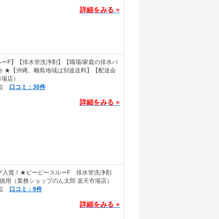
詳細をみる »
ルーF】【排水管洗浄剤】【職場/家庭の排水パ
セット★【沖縄、離島地域は別途送料】【配送会
市場店）
口コミ：30件
詳細をみる »
キング入賞！★ピーピースルーF 排水管洗浄剤
売お徳用（業務ショップのん太郎 楽天市場店）
口コミ：9件
詳細をみる »