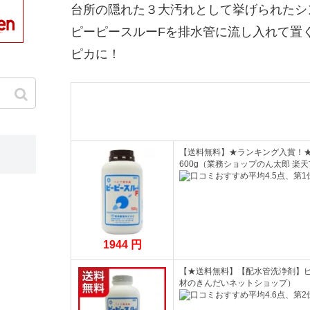
台所の隠れた３大汚れとして挙げられたシ
ピーピースルーFを排水管に流し入れて置
ピカに！
【送料無料】★ランキング入賞！
600g（業務ショップのん太郎 楽
1944 円
【★送料無料】【配水管洗浄剤】ピ
材のきんだいネットショップ）