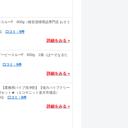
スルーF 600g（格安清掃用品専門店 おそう
口コミ：9件
詳細をみる »
ーピースルーF 600g 1個（ぱーそなるた
口コミ：9件
詳細をみる »
】【業務用パイプ洗浄剤】【強力パイプクリー
枚付セット★（エコサニット楽天市場店）
口コミ：8件
詳細をみる »