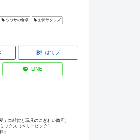
ウワサの食卓
お掃除グッズ
k
はてブ
LINE
ク（変テコ雑貨と玩具のにぎわい商店）
ディミックス（ベリーピンク）
細...