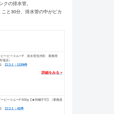
ンクの排水管。
くこと30分、排水管の中がピカ
★ピーピースルーF 排水管洗浄剤 業務用
天市場店）
口コミ：1159件
詳細をみる »
ーピースルーF 600g【★同梱不可】（業務資
口コミ：42件