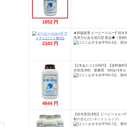
1852 円
★和協産業 ピーピースルーF 排水管
洗浄力がある強力型 新品◆（管材
2343 円
【1本あたり1,548円】【送料無
水管洗浄剤 業務用 600g×3本
4644 円
【排水管洗浄剤】ピーピースルーF 
材のきんだいネットショップ）