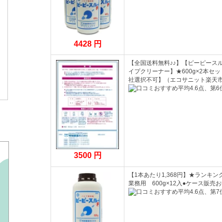
4428 円
【全国送料無料♪♪】【ピーピース
イプクリーナー】★600g×2本
社選択不可】（エコサニット楽天
3500 円
【1本あたり1,368円】★ラン
業務用 600g×12入●ケース販