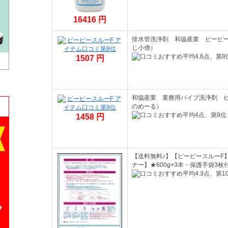
16416 円
排水管洗浄剤 和協産業 ピーピー
じ小僧）
1507 円
和協産業 業務用パイプ洗浄剤 ピ
のめーる）
1458 円
【送料無料♪】【ピーピースルーF
ナー】★600g×3本・保護手袋3