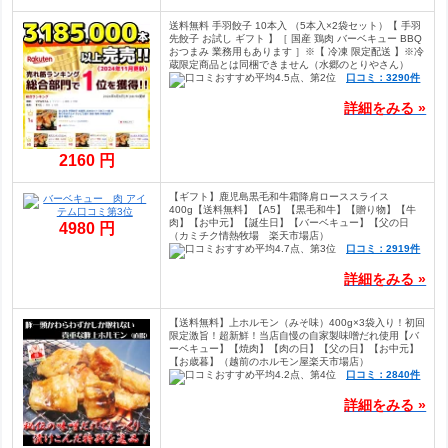
送料無料 手羽餃子 10本入 （5本入×2袋セット）【 手羽
先餃子 お試し ギフト 】［ 国産 鶏肉 バーベキュー BBQ
おつまみ 業務用もあります ］※【 冷凍 限定配送 】※冷
蔵限定商品とは同梱できません（水郷のとりやさん）
口コミ：3290件
詳細をみる »
2160 円
【ギフト】鹿児島黒毛和牛霜降肩ローススライス
400g【送料無料】【A5】【黒毛和牛】【贈り物】【牛
肉】【お中元】【誕生日】【バーベキュー】【父の日
4980 円
（カミチク情熱牧場 楽天市場店）
口コミ：2919件
詳細をみる »
【送料無料】上ホルモン（みそ味）400g×3袋入り！初回
限定激旨！超新鮮！当店自慢の自家製味噌だれ使用【バ
ーベキュー】【焼肉】【肉の日】【父の日】【お中元】
【お歳暮】（越前のホルモン屋楽天市場店）
口コミ：2840件
詳細をみる »