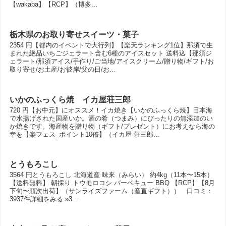
【wakaba】【RCP】（博多...
栃木県のお取り寄せスイーツ・菓子
2354 円【都内のイベントで大行列】【楽天ランキング1位】那須で生
まれた絶品いちごジェラート含む6種のアイスセット 送料込【那須ジ
ェラート/那須アイス/手作り/ご当地/アイスクリーム/贈り物/ギフト/お
取り寄せ/お土産/お彼岸/父の日/お...
いかのふっくら焼 イカ屋荘三郎
720 円【お中元】にオススメ！イカ焼き【いかのふっくら焼】日本海
で水揚げされた国産いか。酒の肴（つまみ）にぴったりの無添加のい
か焼きです。海産物を贈り物（ギフト/プレゼント）にお考えなら海の
幸を【楽フェス_ポイント10倍】（イカ屋 荘三郎...
とうもろこし
3564 円とうもろこし 北海道産 味来（みらい） 約4kg（11本〜15本）
【送料無料】 朝採り トウモロコシ バーベキュー BBQ 【RCP】【8月
下旬〜順次出荷】（サンライズファーム（産直ギフト）） 口コミ：
3937件詳細をみる »3...