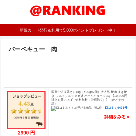
新規カード発行＆利用で5,000ポイントプレゼント中！
バーベキュー 肉
国産牛切り落とし1kg（500g×2個）大人気 焼肉 すき焼
き しゃぶしゃぶ メガ盛 バーベキュー BBQ 【10,800円
以上お買い上げで送料無料（沖縄除く）】（かどや牧
場）
口コミ：4478件
詳細をみる »
2990 円