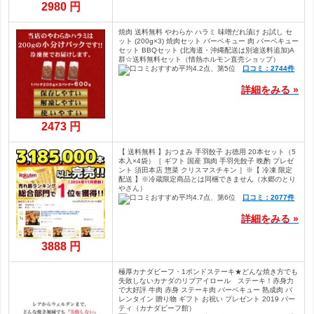
2980 円
焼肉 送料無料 やわらか ハラミ 味噌だれ漬け お試し セ
ット (200g×3) 焼肉セット バーベキュー 肉 バーベキュー
セット BBQセット (北海道・沖縄配送は別途送料追加)A
群☆送料無料セット（情熱ホルモン直売ショップ）
口コミ：2744件
詳細をみる »
2473 円
【 送料無料 】おつまみ 手羽餃子 お徳用 20本セット（5
本入×4袋）［ ギフト 国産 鶏肉 手羽先餃子 晩酌 プレゼ
ント 須田本店 惣菜 クリスマスチキン ］※【 冷凍 限定
配送 】※冷蔵限定商品とは同梱できません（水郷のとり
やさん）
口コミ：2077件
詳細をみる »
3888 円
極厚カナダビーフ・1ポンドステーキ★どんな焼き方でも
失敗しないカナダのリブアイロール ステーキ！赤身力
で大好評 牛肉 赤身 ステーキ肉 バーベキュー 熟成肉 バ
レンタイン 贈り物 ギフト お祝い プレゼント 2019 パー
ティ（カナダビーフ館）