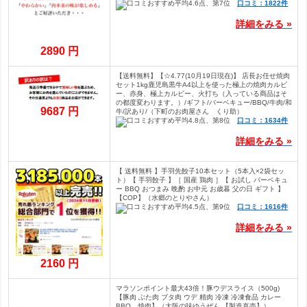
口コミ：1822件
詳細をみる »
2890 円
【送料無料】【☆4.77(10月19日現在)】 店長お任せ焼肉
セット1kg鹿児島黒牛A4以上を使った極上の焼肉カルビ
ー、赤身、極上カルビー、火打ち（入っている商品はそ
の都度変わります。）/ギフト/バーベキュー/BBQ/牛肉/和
9687 円
牛/訳あり/（下町のお肉屋さん くり助）
口コミ：1634件
詳細をみる »
【 送料無料 】手羽先餃子10本セット（5本入×2袋セッ
ト）【 手羽餃子 】［ 国産 鶏肉 ］【 お試し バーベキュ
ー BBQ おつまみ 晩酌 お中元 お歳暮 父の日 ギフト 】
【COP】（水郷のとりやさん）
口コミ：1616件
詳細をみる »
2160 円
マラソンポイント最大43倍！豚ウデスライス（500g)
【豚肉 ぶた肉 ブタ肉 ウデ 精肉 冷凍 冷凍食品 カレー
BBQ 焼肉】（大阪の味ゆうぜん 【製造直売】）