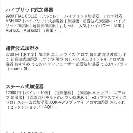
ハイブリッド式加湿器
9980 円AL COLLE（アルコレ） ハイブリッド加湿器 アロマ対応
ASH-602【ハイブリッド式加湿器｜加湿機｜超音波式加湿器｜ハイブ
リット加湿器｜超音波加湿器｜おしゃれ｜人気｜ハイパワー｜除菌｜
ASH601｜ASH602】（家電・...
超音波式加湿器
2700 円【あす楽】加湿器 卓上 オフィス アロマ 超音波 超音波式 しず
く 超音波式加湿器 しずく型 雫型 おしゃれ 卓上 3リットル アロマ加
湿器 おすすめ うるおい ディフューザー 超音波加湿器 うるおいプラス
（uruoi+）3L ...
スチーム式加湿器
12960 円【ポイント10倍】【送料無料】【加湿器 卓上 オフィス/アロ
マ 加湿器】【温湿時計モルトのオマケ特典あり】±0（プラスマイナス
ゼロ）スチーム式加湿器 XQK-V040 プラマイ アロマ加湿器 おしゃれ
（セレクトショップ・AQU...