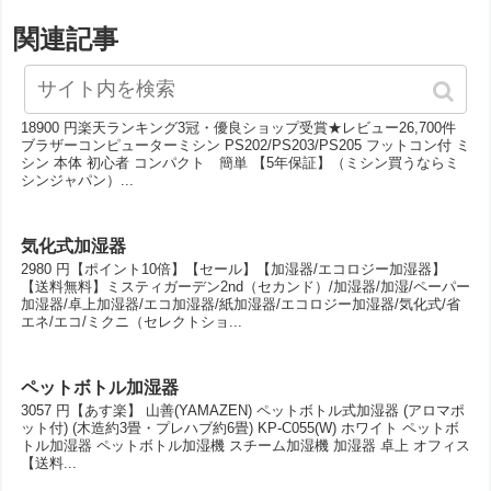
関連記事
ミシン
18900 円楽天ランキング3冠・優良ショップ受賞★レビュー26,700件
ブラザーコンピューターミシン PS202/PS203/PS205 フットコン付 ミ
シン 本体 初心者 コンパクト 簡単 【5年保証】（ミシン買うならミ
シンジャパン）...
気化式加湿器
2980 円【ポイント10倍】【セール】【加湿器/エコロジー加湿器】
【送料無料】ミスティガーデン2nd（セカンド）/加湿器/加湿/ペーパー
加湿器/卓上加湿器/エコ加湿器/紙加湿器/エコロジー加湿器/気化式/省
エネ/エコ/ミクニ（セレクトショ...
ペットボトル加湿器
3057 円【あす楽】 山善(YAMAZEN) ペットボトル式加湿器 (アロマポ
ット付) (木造約3畳・プレハブ約6畳) KP-C055(W) ホワイト ペットボ
トル加湿器 ペットボトル加湿機 スチーム加湿機 加湿器 卓上 オフィス
【送料...