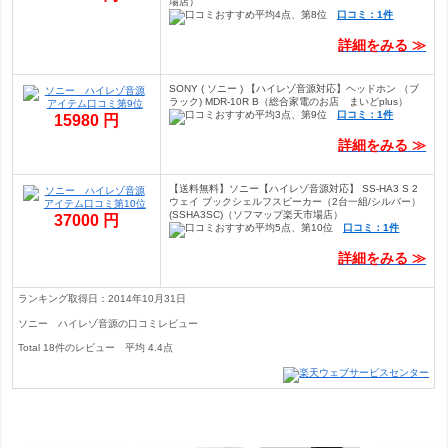
場店）
口コミ：1件
詳細をみる ≫
SONY ( ソニー ) 【ハイレゾ音源対応】ヘッドホン （ブ
ラック) MDR-10R B（総合家電のお店 まいどplus）
口コミ：1件
15980 円
詳細をみる ≫
【送料無料】ソニー【ハイレゾ音源対応】 SS-HA3 S 2
ウェイ ブックシェルフスピーカー（2台一組/シルバー）
(SSHA3SC)（ソフマップ楽天市場店）
37000 円
口コミ：1件
詳細をみる ≫
ランキング取得日：2014年10月31日
ソニー ハイレゾ音源の口コミレビュー
Total
18
件のレビュー
平均
4.4
点