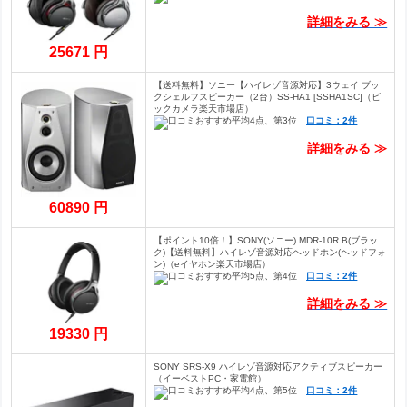
詳細をみる ≫
25671 円
【送料無料】ソニー【ハイレゾ音源対応】3ウェイ ブッ
クシェルフスピーカー（2台）SS-HA1 [SSHA1SC]（ビ
ックカメラ楽天市場店）
口コミ：2件
詳細をみる ≫
60890 円
【ポイント10倍！】SONY(ソニー) MDR-10R B(ブラッ
ク)【送料無料】ハイレゾ音源対応ヘッドホン(ヘッドフォ
ン)（eイヤホン楽天市場店）
口コミ：2件
詳細をみる ≫
19330 円
SONY SRS-X9 ハイレゾ音源対応アクティブスピーカー
（イーベストPC・家電館）
口コミ：2件