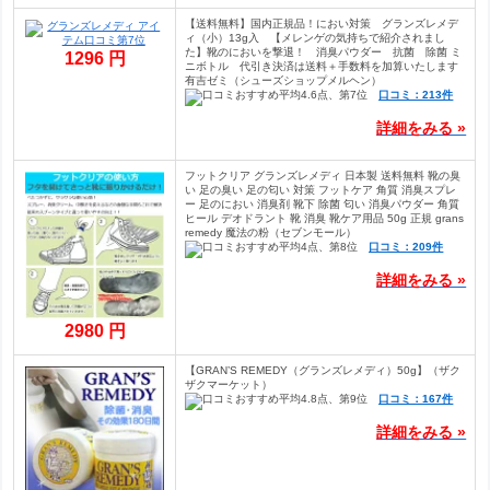
【送料無料】国内正規品！におい対策 グランズレメデ
ィ（小）13g入 【メレンゲの気持ちで紹介されまし
た】靴のにおいを撃退！ 消臭パウダー 抗菌 除菌 ミ
1296 円
ニボトル 代引き決済は送料＋手数料を加算いたします
有吉ゼミ（シューズショップメルヘン）
口コミ：213件
詳細をみる »
フットクリア グランズレメディ 日本製 送料無料 靴の臭
い 足の臭い 足の匂い 対策 フットケア 角質 消臭スプレ
ー 足のにおい 消臭剤 靴下 除菌 匂い 消臭パウダー 角質
ヒール デオドラント 靴 消臭 靴ケア用品 50g 正規 grans
remedy 魔法の粉（セブンモール）
口コミ：209件
詳細をみる »
2980 円
【GRAN’S REMEDY（グランズレメディ）50g】（ザク
ザクマーケット）
口コミ：167件
詳細をみる »