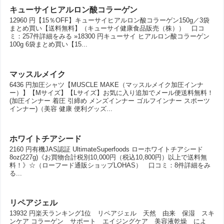
キューサイヒアルロン酸コラーゲン
12960 円【15％OFF】キューサイヒアルロン酸コラーゲン150g／3袋
まとめ買い【送料無料】（キューサイ健康食品販売（株）） 口コ
ミ：257件詳細をみる »18300 円キューサイ ヒアルロン酸コラーゲン
100g 6袋まとめ買い【15...
マッスルメイク
6436 円加圧シャツ【MUSCLE MAKE（マッスルメイク加圧インナ
ー）】【Mサイズ】【Lサイズ】お気に入り追加でメール便送料無料！
(加圧インナー 着圧 引締め メンズインナー ゴルフインナー スポーツ
インナー)（美容 健康 便利グッズ...
ホワイトチアシード
2160 円有機JAS認証 UltimateSuperfoods ローホワイトチアシード
8oz(227g)《お買物合計税別10,000円（税込10,800円）以上で送料無
料！》☆（ローフード通販ショップLOHAS） 口コミ：8件詳細をみ
る...
リペアジェル
13932 円楽天ランキング1位 リペアジェル 天然 由来 保湿 スキ
ンケア コラーゲン サポート エイジングケア 美容液乾燥 によ