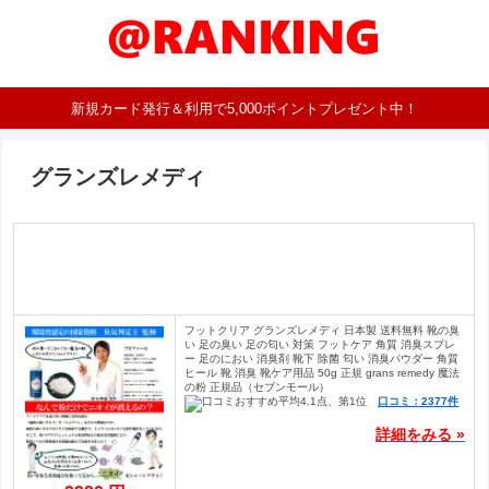
新規カード発行＆利用で5,000ポイントプレゼント中！
グランズレメディ
フットクリア グランズレメディ 日本製 送料無料 靴の臭
い 足の臭い 足の匂い 対策 フットケア 角質 消臭スプレ
ー 足のにおい 消臭剤 靴下 除菌 匂い 消臭パウダー 角質
ヒール 靴 消臭 靴ケア用品 50g 正規 grans remedy 魔法
の粉 正規品（セブンモール）
口コミ：2377件
詳細をみる »