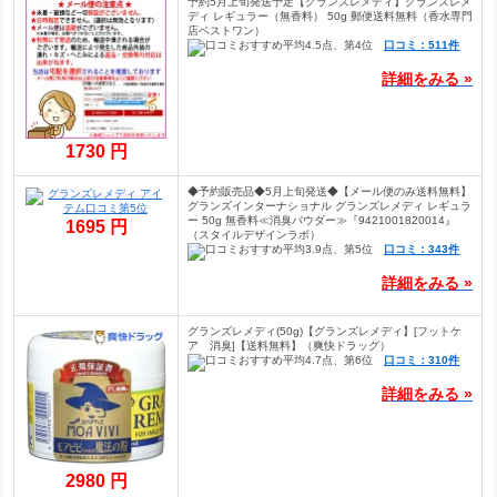
予約5月上旬発送予定【グランズレメディ】グランズレメ
ディ レギュラー（無香料） 50g 郵便送料無料（香水専門
店ベストワン）
口コミ：511件
詳細をみる »
1730 円
◆予約販売品◆5月上旬発送◆【メール便のみ送料無料】
グランズインターナショナル グランズレメディ レギュラ
ー 50g 無香料≪消臭パウダー≫『9421001820014』
1695 円
（スタイルデザインラボ）
口コミ：343件
詳細をみる »
グランズレメディ(50g)【グランズレメディ】[フットケ
ア 消臭]【送料無料】（爽快ドラッグ）
口コミ：310件
詳細をみる »
2980 円