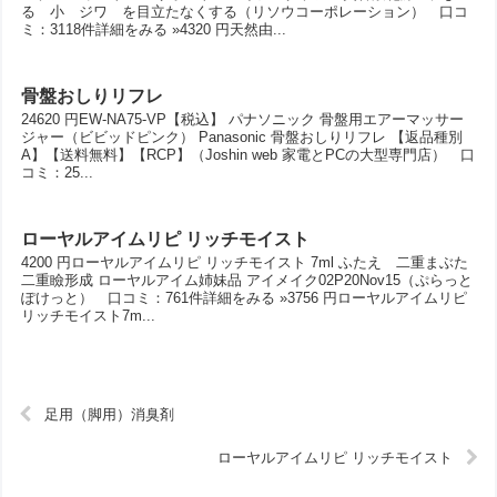
る 小 ジワ を目立たなくする（リソウコーポレーション） 口コ
ミ：3118件詳細をみる »4320 円天然由...
骨盤おしりリフレ
24620 円EW-NA75-VP【税込】 パナソニック 骨盤用エアーマッサー
ジャー（ビビッドピンク） Panasonic 骨盤おしりリフレ 【返品種別
A】【送料無料】【RCP】（Joshin web 家電とPCの大型専門店） 口
コミ：25...
ローヤルアイムリピ リッチモイスト
4200 円ローヤルアイムリピ リッチモイスト 7ml ふたえ 二重まぶた
二重瞼形成 ローヤルアイム姉妹品 アイメイク02P20Nov15（ぷらっと
ぽけっと） 口コミ：761件詳細をみる »3756 円ローヤルアイムリピ
リッチモイスト7m...
足用（脚用）消臭剤
ローヤルアイムリピ リッチモイスト