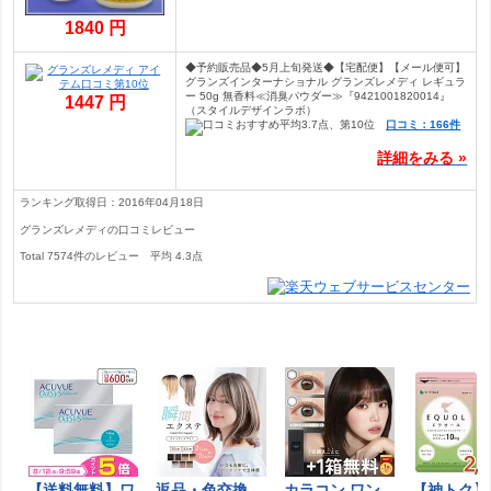
1840 円
◆予約販売品◆5月上旬発送◆【宅配便】【メール便可】
グランズインターナショナル グランズレメディ レギュラ
ー 50g 無香料≪消臭パウダー≫『9421001820014』
1447 円
（スタイルデザインラボ）
口コミ：166件
詳細をみる »
ランキング取得日：2016年04月18日
グランズレメディの口コミレビュー
Total
7574
件のレビュー
平均
4.3
点