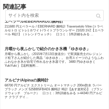
関連記事
エベラール/EBERHARDの腕時計
211680 円エベラール / EBERHARD 腕時計 Traversetolo Vitre (トラベ
ルセトロ ビトレ) ホワイト/ライトブラウンレザー 21020.1VZ【エベラ
ール 時計】（トレンドウォッチ） 口コミ：1件詳細をみる ...
月曜から夜ふかしで紹介のかき氷機「ゆきゆき」
月曜から夜ふかし（2015年7月13日放送分）で実演販売士のレジェン
ド松下さんが紹介した商品「ゆきゆき」。 台湾スイーツのようなふわ
ふわなかき氷が自宅で作れるかき氷器です。 3480 円ゆきゆき (
YukiYuki ) 【送料無料...
アルピナ/Alpinaの腕時計
68700 円アルピナ エクストリーム オートマチック 200m防水 ラバー
ブラック メンズ 525BB5FBAE6 腕時計 時計【あす楽対応】（ブラン
ドウォッチ ブルーク） 口コミ：3件詳細をみる ≫44340 円アルピ
ナ クラブ デイ...