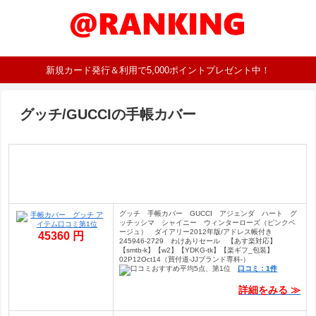
新規カード発行＆利用で5,000ポイントプレゼント中！
グッチ/GUCCIの手帳カバー
グッチ 手帳カバー GUCCI アジェンダ ハート グ
ッチッシマ シャイニー ウィンターローズ（ピンクベ
ージュ） ダイアリー2012年版/アドレス帳付き
45360 円
245946-2729 わけありセール 【あす楽対応】
【smtb-k】【w2】【YDKG-tk】【楽ギフ_包装】
02P12Oct14（買付道-JJブランド専科-）
口コミ：1件
詳細をみる ≫