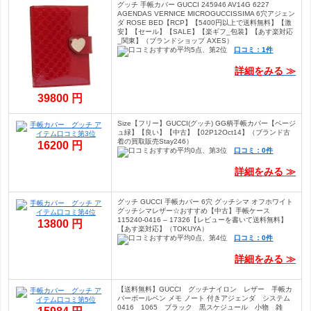
グッチ 手帳カバー GUCCI 245946 AV14G 6227
AGENDAS VERNICE MICROGUCCISSIMA 6穴アジェン
ダ ROSE BED【RCP】【5400円以上で送料無料】【激
安】【セール】【SALE】【楽ギフ_包装】【あす楽対応
_関東】（ブランドショップ AXES）
口コミ：1件
詳細をみる ≫
39800 円
Size【フリー】GUCCI(グッチ) GG柄手帳カバー【ベージ
ュ緑】【良い】【中古】【02P12Oct14】（ブランド古
着の買取販売Stay246）
16200 円
口コミ：0件
詳細をみる ≫
グッチ GUCCI 手帳カバー 6穴 グッチシマ オフホワイト
グッチシマレザー☆おすすめ【中古】手帳ケース
115240-0416 – 17326【レビューを書いて送料無料】
13800 円
【あす楽対応】（TOKUYA）
口コミ：0件
詳細をみる ≫
【送料無料】GUCCI グッチナイロン レザー 手帳カ
バーボールペン メモ ノート 付きアジェンダ システム
0416 1065 ブラック 黒スケジュール 小物 雑