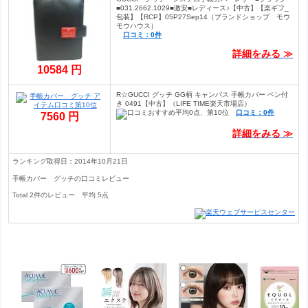
■031.2662.1029■激安■レディース♪【中古】【楽ギフ_
包装】【RCP】05P27Sep14（ブランドショップ モウ
モウハウス）
口コミ：0件
詳細をみる ≫
10584 円
R☆GUCCI グッチ GG柄 キャンバス 手帳カバー ペン付
き 0491【中古】（LIFE TIME楽天市場店）
口コミ：0件
7560 円
詳細をみる ≫
ランキング取得日：2014年10月21日
手帳カバー グッチの口コミレビュー
Total
2
件のレビュー
平均
5
点