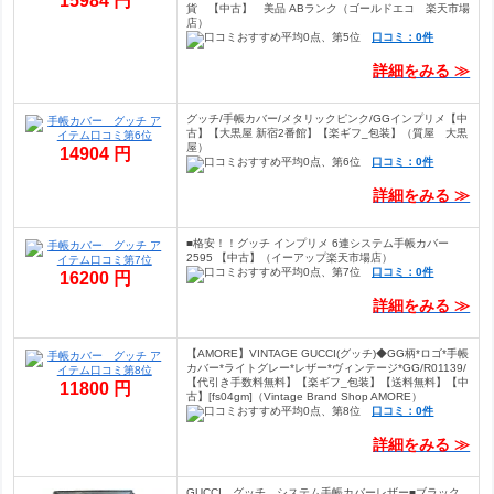
15984 円
貨 【中古】 美品 ABランク（ゴールドエコ 楽天市場
店）
口コミ：0件
詳細をみる ≫
グッチ/手帳カバー/メタリックピンク/GGインプリメ【中
古】【大黒屋 新宿2番館】【楽ギフ_包装】（質屋 大黒
屋）
14904 円
口コミ：0件
詳細をみる ≫
■格安！！グッチ インプリメ 6連システム手帳カバー
2595 【中古】（イーアップ楽天市場店）
口コミ：0件
16200 円
詳細をみる ≫
【AMORE】VINTAGE GUCCI(グッチ)◆GG柄*ロゴ*手帳
カバー*ライトグレー*レザー*ヴィンテージ*GG/R01139/
【代引き手数料無料】【楽ギフ_包装】【送料無料】【中
11800 円
古】[fs04gm]（Vintage Brand Shop AMORE）
口コミ：0件
詳細をみる ≫
GUCCI グッチ システム手帳カバーレザー■ブラック