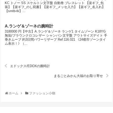
KC トノー SS スケルトン文字盤 自動巻 ブレスレット 【楽ギフ_包
装】【楽ギフ_のし宛書】【楽ギフ_メッセ入力】【楽ギフ_名入れ】
【smtb-tk】...
A.ランゲ＆ゾーネの腕時計
3180000 円【中古】A.ランゲ＆ゾーネ ランゲ1 タイムゾーン K18YG
無垢/ブラウンクロコレザー シャンパン文字盤 アウトサイズデイト 手
巻きムーブ 約3日間パワーリザーブ Ref:116.021 《24都市ゾーンタイ
ム表示！》（...
エドックス/EDOXの腕時計
まるごとみかん大福のお取り寄せ
ホーム
ファッション小物