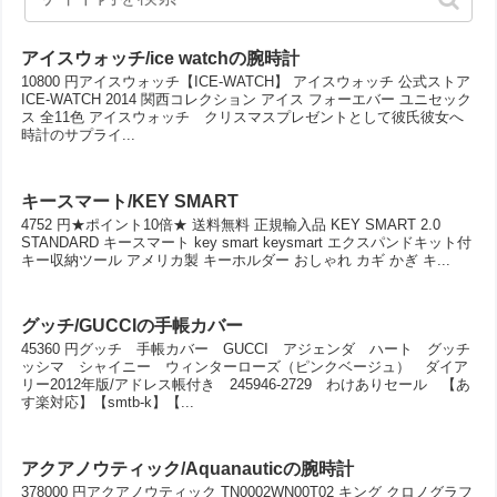
アイスウォッチ/ice watchの腕時計
10800 円アイスウォッチ【ICE-WATCH】 アイスウォッチ 公式ストア
ICE-WATCH 2014 関西コレクション アイス フォーエバー ユニセック
ス 全11色 アイスウォッチ クリスマスプレゼントとして彼氏彼女へ
時計のサプライ...
キースマート/KEY SMART
4752 円★ポイント10倍★ 送料無料 正規輸入品 KEY SMART 2.0
STANDARD キースマート key smart keysmart エクスパンドキット付
キー収納ツール アメリカ製 キーホルダー おしゃれ カギ かぎ キ...
グッチ/GUCCIの手帳カバー
45360 円グッチ 手帳カバー GUCCI アジェンダ ハート グッチ
ッシマ シャイニー ウィンターローズ（ピンクベージュ） ダイア
リー2012年版/アドレス帳付き 245946-2729 わけありセール 【あ
す楽対応】【smtb-k】【...
アクアノウティック/Aquanauticの腕時計
378000 円アクアノウティック TN0002WN00T02 キング クロノグラフ