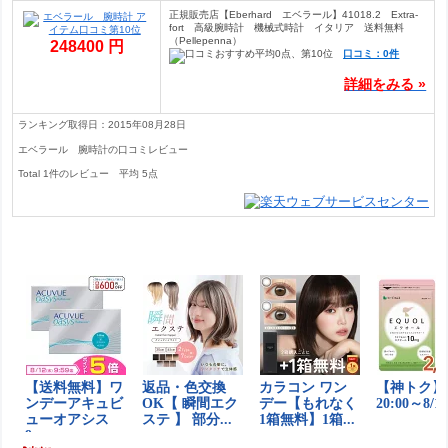
正規販売店【Eberhard エベラール】41018.2 Extra-
fort 高級腕時計 機械式時計 イタリア 送料無料
（Pellepenna）
248400 円
口コミ：0件
詳細をみる »
ランキング取得日：2015年08月28日
エベラール 腕時計の口コミレビュー
Total
1
件のレビュー
平均
5
点