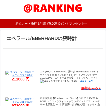
新規カード発行＆利用で5,000ポイントプレゼント中！
エベラール/EBERHARDの腕時計
エベラール / EBERHARD 腕時計 Traversetolo Vitre (ト
ラベルセトロ ビトレ) ホワイト/ライトブラウンレザー
21020.1VZ【エベラール 時計】（トレンドウォッチ）
211680 円
口コミ：1件
詳細をみる »
正規販売店【Eberhard エベラール】31125.1 EXTRA-
FORT エクストラフォルト グランデイト 125アニバーサ
リー 世界限定500本 高級腕時計 機械式時計 イタリア 送
972000 円