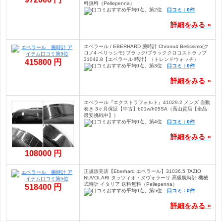
料無料（Pellepenna）
口コミ：0件
詳細をみる »
エベラール / EBERHARD 腕時計 Chrono4 Bellissimo(ク
ロノ4 ベリッシモ) ブラック/ブラッククロコストラップ
31042.8【エベラール 時計】（トレンドウォッチ）
415800 円
口コミ：0件
詳細をみる »
エベラール『エクストラフォルト』41029.2 メンズ 自動
巻き 3ヶ月保証【中古】b01w/h05SA（高山質店【全品
最安挑戦中】）
口コミ：0件
詳細をみる »
108000 円
正規販売店【Eberhard エベラール】31036.5 TAZIO
NUVOLARI タッツィオ・ヌヴォラーリ 高級腕時計 機械
式時計 イタリア 送料無料（Pellepenna）
518400 円
口コミ：0件
詳細をみる »