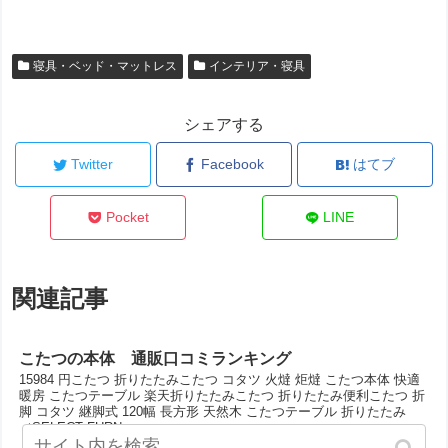
寝具・ベッド・マットレス
インテリア・寝具
シェアする
Twitter
Facebook
はてブ
Pocket
LINE
関連記事
こたつの本体 通販口コミランキング
15984 円こたつ 折りたたみこたつ コタツ 火燵 炬燵 こたつ本体 快適
暖房 こたつテーブル 楽天折りたたみこたつ 折りたたみ便利こたつ 折
脚 コタツ 継脚式 120幅 長方形 天然木 こたつテーブル 折りたたみ
（SELECT FURN...