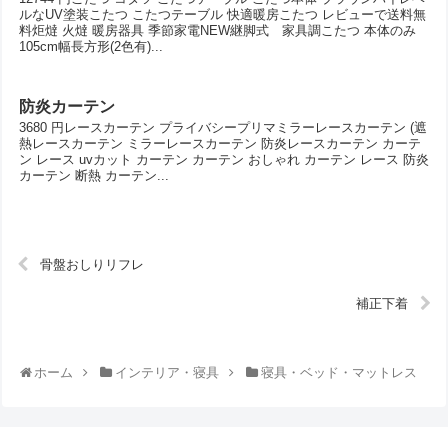
ルなUV塗装こたつ こたつテーブル 快適暖房こたつ レビューで送料無
料炬燵 火燵 暖房器具 季節家電NEW継脚式 家具調こたつ 本体のみ
105cm幅長方形(2色有)...
防炎カーテン
3680 円レースカーテン プライバシープリマミラーレースカーテン (遮
熱レースカーテン ミラーレースカーテン 防炎レースカーテン カーテ
ン レース uvカット カーテン カーテン おしゃれ カーテン レース 防炎
カーテン 断熱 カーテン...
骨盤おしりリフレ
補正下着
ホーム
インテリア・寝具
寝具・ベッド・マットレス