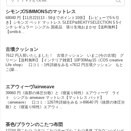
シモンズ/SIMMONSのマットレス
68040 円【11月22日13：59までポイント10倍】【レビューで5％引
き】シモンズ ベッド マットレス SLEEP&BEATYSELECTION 5.5イ
ンチ レギュラー シングル 国産品 張り生地おまかせ【送料無料】
【smtb-k...
古墳クッション
7612 円入荷いたしました！ 古墳クッション いまこ(今の古墳) グ
リーン【送料無料】【インテリア雑貨】10P30May15（COS creative
Life shop） 口コミ：1件詳細をみる »7612 円古墳クッション もと
こ(築...
エアウィーヴ/airweave
39960 円《抜群の体圧分散》と《寝返り特性》エアウィーヴ ライ
ト シングル airweave マットレス【マットレス パッド】
（airweave） 口コミ：1267件詳細をみる ≫89640 円《抜群の体圧分
散》と《寝返り特性》エアウィ...
茶色/ブラウンのこたつ布団
12744 円こたつ コタツ こたつテーブル こたつ本体 ブラウンハイレベ