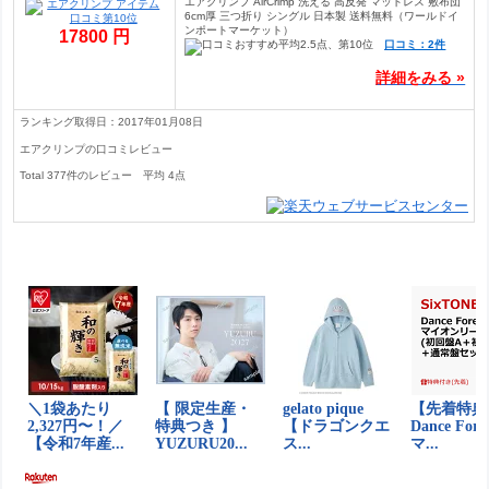
エアクリンプ AirCrimp 洗える 高反発 マットレス 敷布団
6cm厚 三つ折り シングル 日本製 送料無料（ワールドイ
ンポートマーケット）
17800 円
口コミ：2件
詳細をみる »
ランキング取得日：2017年01月08日
エアクリンプの口コミレビュー
Total
377
件のレビュー
平均
4
点