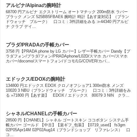
アルピナ/Alpinaの腕時計
68700 円アルピナ エクストリーム オートマチック 200m防水 ラバー
ブラック メンズ 525BB5FBAE6 腕時計 時計【あす楽対応】（ブラン
ドウォッチ ブルーク） 口コミ：3件詳細をみる ≫44340 円アルピ
ナ クラブ デイ...
プラダ/PRADAの手帳カバー
3758 円【PRADA phone by LG カバー】レザー手帳カバー Dandy【プ
ラダフォン/プラダ/フォン/PRADAphone/L02D/スマホ カバー/スマホ
カバー/docomo/スマートフォン/ドコモ/LG/COVER/カバ...
エドックス/EDOXの腕時計
134800 円エドックス EDOX クロノオフショア1 300m防水 メンズ
10020 3 NBU（ブランドウォッチ ブルーク） 口コミ：3件詳細をみ
る »71800 円【あす楽】 EDOX / エドックス 80079 3 NIN クラ...
シャネル/CHANELの手帳カバー
28500 円【CHANEL】シャネル ゴートスキン ココボタン システム手
帳カバー ゴールド 【中古】【楽ギフ_包装】【0719_used】 fs3gm
02P05Apr14M 02P02Aug14（ブランドショップ リファレンス） 口
コ...