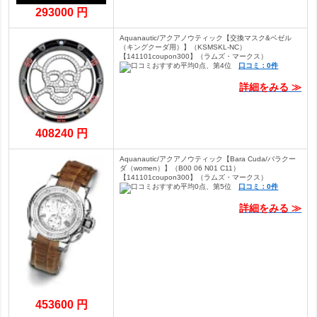
293000 円
Aquanautic/アクアノウティック【交換マスク&ベゼル
（キングクーダ用）】（KSMSKL-NC）
【141101coupon300】（ラムズ・マークス）
口コミ：0件
詳細をみる ≫
408240 円
Aquanautic/アクアノウティック【Bara Cuda/バラクー
ダ（women）】（B00 06 N01 C11）
【141101coupon300】（ラムズ・マークス）
口コミ：0件
詳細をみる ≫
453600 円