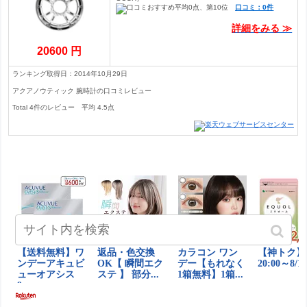
口コミ：0件
詳細をみる ≫
20600 円
ランキング取得日：2014年10月29日
アクアノウティック 腕時計の口コミレビュー
Total
4
件のレビュー
平均
4.5
点