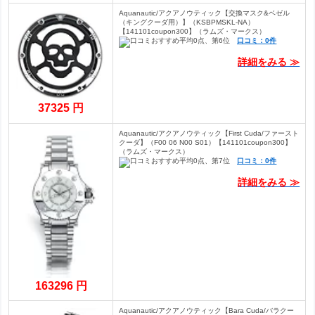
Aquanautic/アクアノウティック【交換マスク&ベゼル
（キングクーダ用）】（KSBPMSKL-NA）
【141101coupon300】（ラムズ・マークス）
口コミ：0件
詳細をみる ≫
37325 円
Aquanautic/アクアノウティック【First Cuda/ファースト
クーダ】（F00 06 N00 S01）【141101coupon300】
（ラムズ・マークス）
口コミ：0件
詳細をみる ≫
163296 円
Aquanautic/アクアノウティック【Bara Cuda/バラクー