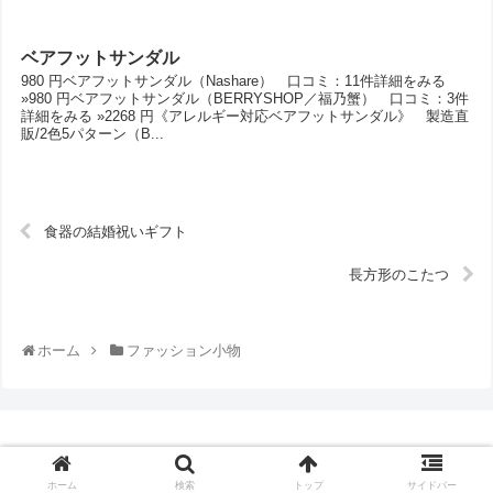
ベアフットサンダル
980 円ベアフットサンダル（Nashare） 口コミ：11件詳細をみる
»980 円ベアフットサンダル（BERRYSHOP／福乃蟹） 口コミ：3件
詳細をみる »2268 円《アレルギー対応ベアフットサンダル》 製造直
販/2色5パターン（B...
食器の結婚祝いギフト
長方形のこたつ
ホーム
ファッション小物
© 2014-2026 通販口コミランキング.
ホーム
検索
トップ
サイドバー