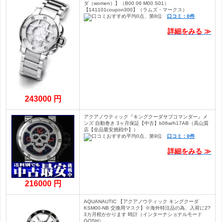
ダ（women）】（B00 06 M00 S01）
【141101coupon300】（ラムズ・マークス）
口コミ：0件
詳細をみる ≫
243000 円
アクアノウティック『キングクーダサブコマンダー』メ
ンズ 自動巻き 3ヶ月保証【中古】b06w/h17AB（高山質
店【全品最安挑戦中】）
口コミ：0件
詳細をみる ≫
216000 円
AQUANAUTIC 【アクアノウティック キングクーダ
KSM00-NB 交換用マスク】※海外特注品の為、入荷に2?
3カ月程かかります 時計（インターナショナルモード
GOSH）