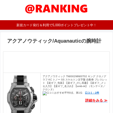
新規カード発行＆利用で5,000ポイントプレゼント中！
アクアノウティック/Aquanauticの腕時計
アクアノウティック TN0002WN00T02 キング クロノグ
ラフ KC トノー SS スケルトン文字盤 自動巻 ブレスレッ
ト 【楽ギフ_包装】【楽ギフ_のし宛書】【楽ギフ_メッ
セ入力】【楽ギフ_名入れ】【smtb-tk】（モンテーヌ／
クロンヌ）
口コミ：2件
詳細をみる ≫