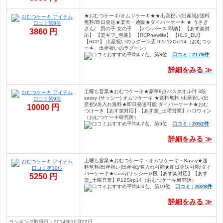
★おむつケーキ/オムツケーキ★★出産祝い(出産祝)/送料
無料/即日発送★楽天・通販★ダイパーケーキ ★ うさぎ
さん/ 男の子 女の子 【パンパース 即納】 【あす楽対
3860 円
応】 【楽ギフ_包装】 【RCPnewlife】 【HLS_DU】
【RCP】 出産祝いのラグーン店 02P12Oct14（おむつケ
ーキ、出産祝いのラグーン）
口コミ：2179件
詳細をみる ≫
土曜も営業★おむつケーキ★豪華8点バスタオル付 3段
sassy (サッシー) オムツケーキ ★送料無料 /出産祝い(出
産祝)/名入れ無料★即日発送可能 ダイバーケーキ★おむ
10000 円
つけーき【あす楽対応】【あす楽_土曜営業】ハロウィン
（おむつケーキ研究所）
口コミ：2052件
詳細をみる ≫
土曜も営業★おむつケーキ・オムツケーキ・Sassy★送
料無料/出産祝い(出産祝)/名入れ可能★即日発送可能/ダイ
バーケーキ★sassy(サッシー)3段【あす楽対応】【あす
5250 円
楽_土曜営業】P12Sep14（おむつケーキ研究所）
口コミ：2028件
詳細をみる ≫
ランキング取得日：2014年10月22日