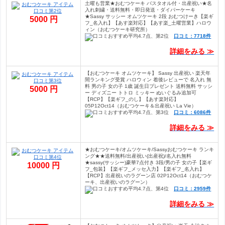
土曜も営業★おむつケーキ バスタオル付・出産祝い★名
入れ刺繍・送料無料・即日発送・ダイパーケーキ
★Sassy サッシー オムツケーキ 2段 おむつけーき【楽ギ
5000 円
フ_名入れ】【あす楽対応】【あす楽_土曜営業】ハロウ
ィン（おむつケーキ研究所）
口コミ：7718件
詳細をみる ≫
【おむつケーキ オムツケーキ】 Sassy 出産祝い 楽天年
間ランキング受賞 ハロウィン 着後レビューで 名入れ 無
料 男の子 女の子 1歳 誕生日プレゼント 送料無料 サッシ
5000 円
ー ディズニー トトロ ミッキー ぬいぐるみ追加可
【RCP】【楽ギフ_のし】【あす楽対応】
05P12Oct14（おむつケーキ＆出産祝い La Vie）
口コミ：6086件
詳細をみる ≫
★おむつケーキ/オムツケーキ/Sassyおむつケーキ ランキ
ング★★送料無料/出産祝い(出産祝)/名入れ無料
★sassy(サッシー)豪華7点付き 3段/男の子 女の子【楽ギ
10000 円
フ_包装】【楽ギフ_メッセ入力】【楽ギフ_名入れ】
【RCP】出産祝いのラグーン店 02P12Oct14（おむつケ
ーキ、出産祝いのラグーン）
口コミ：2959件
詳細をみる ≫