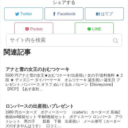
シェアする
Twitter
Facebook
はてブ
Pocket
LINE
関連記事
アナと雪の女王のおむつケーキ
5500 円アナと雪の女王★おむつケーキ/出産祝い 女の子/送料無料 ★ 2
段 ★ ディズニー ダイパーケーキ オムツケーキ 誕生祝い 誕生日 プ
レゼント パンパース オラフ ぬいぐるみ バルーン【Disneyzone】
【RCP】【あす楽対...
ロンパースの出産祝いプレゼント
1980 円カーターズ ボディースーツ （carter's） カーターズ 長袖2
枚組or4枚組セット 半袖5枚組セット ボディスーツ ロンパース アウ
トレット 男の子 肌着 下着 出産祝い メール便可（カーター
ズのすきやんはうす） 口コミ...