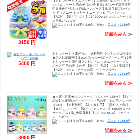
【おむつケーキ オムツケーキ】出産祝い 楽天 今治タオ
ル オムツケーキ 男の子 女の子 着後レビューで送料無料/
即日発送可/名入れ 刺繍/パンパース/1歳 誕生日プレゼン
ト ディズニー ミッキー ミニー トトロ アンパンマン
【RCP】【楽ギフ_のし】05P20Oct14（おむつケーキ＆
出産祝い La Vie）
口コミ：2746件
詳細をみる ≫
3150 円
おむつケーキ ・出産祝い・送料無料 ランキング 総合1位
★名入れ刺繍無料 Sassy (サッシー)ポップキャンディ3段
おむつケーキ 誕生日プレゼントにも オムツケーキ パン
5400 円
パース可 男の子 女の子 【楽ギフ_包装】【あす楽対応】
【RCP】（オムツケーキの店 ベビーアルテ）
口コミ：2663件
詳細をみる ≫
★土曜も営業★おむつケーキ【パンパース25枚】【TVで
紹介】出産祝い/ベビーギフト・男の子 女の子/パンパー
ス25枚！【送料無料】【あす楽対応】【楽ギフ_包装】
【楽ギフ_メッセ】【楽ギフ_メッセ入力】Sassyおむつ
ケーキ【あす楽_土曜営業】【02P20Sep14】（アイリ
ム ベビー）
口コミ：2551件
詳細をみる ≫
3980 円