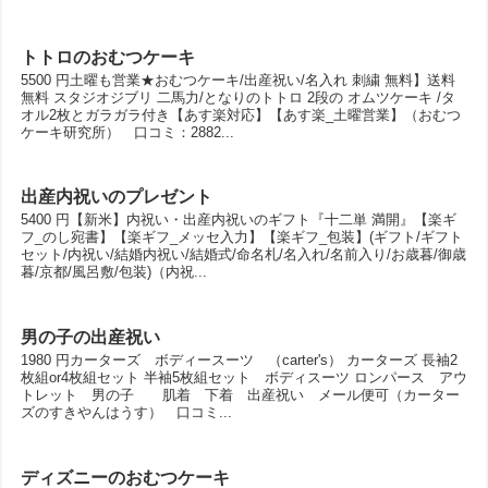
トトロのおむつケーキ
5500 円土曜も営業★おむつケーキ/出産祝い/名入れ 刺繍 無料】送料
無料 スタジオジブリ 二馬力/となりのトトロ 2段の オムツケーキ /タ
オル2枚とガラガラ付き【あす楽対応】【あす楽_土曜営業】（おむつ
ケーキ研究所） 口コミ：2882...
出産内祝いのプレゼント
5400 円【新米】内祝い・出産内祝いのギフト『十二単 満開』【楽ギ
フ_のし宛書】【楽ギフ_メッセ入力】【楽ギフ_包装】(ギフト/ギフト
セット/内祝い/結婚内祝い/結婚式/命名札/名入れ/名前入り/お歳暮/御歳
暮/京都/風呂敷/包装)（内祝...
男の子の出産祝い
1980 円カーターズ ボディースーツ （carter's） カーターズ 長袖2
枚組or4枚組セット 半袖5枚組セット ボディスーツ ロンパース アウ
トレット 男の子 肌着 下着 出産祝い メール便可（カーター
ズのすきやんはうす） 口コミ...
ディズニーのおむつケーキ