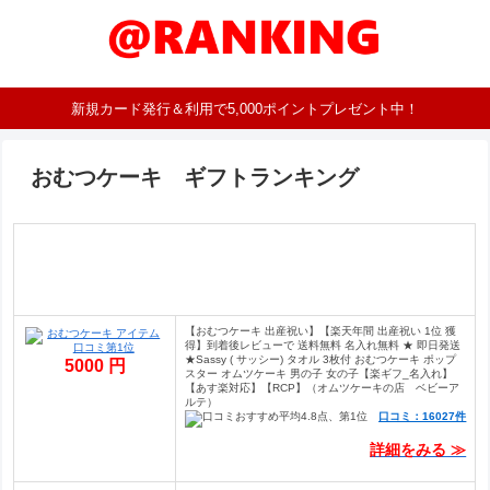
新規カード発行＆利用で5,000ポイントプレゼント中！
おむつケーキ ギフトランキング
【おむつケーキ 出産祝い】【楽天年間 出産祝い 1位 獲
得】到着後レビューで 送料無料 名入れ無料 ★ 即日発送
★Sassy ( サッシー) タオル 3枚付 おむつケーキ ポップ
5000 円
スター オムツケーキ 男の子 女の子【楽ギフ_名入れ】
【あす楽対応】【RCP】（オムツケーキの店 ベビーア
ルテ）
口コミ：16027件
詳細をみる ≫